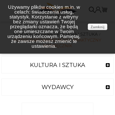
Używamy plików cookies m.in. w
celach: świadczenia usług,
K
statystyk. Korzystanie z witryny
bez zmiany ustawień Twojej
(
przeglądarki oznacza, że będą
Zamknij
one umieszczane w Twoim
STRONA GŁÓWNA
KULTURA I SZTUKA
urządzeniu końcowym. Pamiętaj,
FOTOGRAFOWANIE MODY. PRAKTYCZNY
że zawsze możesz zmienić te
ustawienia.
PODRĘCZNIK
KULTURA I SZTUKA
WYDAWCY