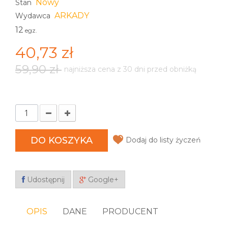
Nowy
Stan
ARKADY
Wydawca
12
egz.
40,73 zł
59,90 zł
najniższa cena z 30 dni przed obniżką
DO KOSZYKA
Dodaj do listy życzeń
Udostępnij
Google+
OPIS
DANE
PRODUCENT