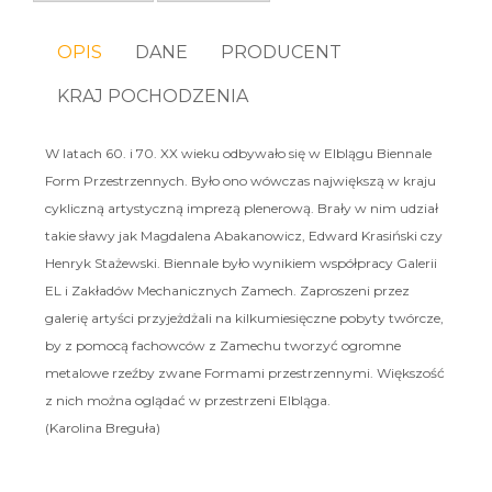
OPIS
DANE
PRODUCENT
KRAJ POCHODZENIA
W latach 60. i 70. XX wieku odbywało się w Elblągu Biennale
Form Przestrzennych. Było ono wówczas największą w kraju
cykliczną artystyczną imprezą plenerową. Brały w nim udział
takie sławy jak Magdalena Abakanowicz, Edward Krasiński czy
Henryk Stażewski. Biennale było wynikiem współpracy Galerii
EL i Zakładów Mechanicznych Zamech. Zaproszeni przez
galerię artyści przyjeżdżali na kilkumiesięczne pobyty twórcze,
by z pomocą fachowców z Zamechu tworzyć ogromne
metalowe rzeźby zwane Formami przestrzennymi. Większość
z nich można oglądać w przestrzeni Elbląga.
(Karolina Breguła)