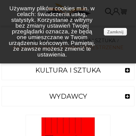
Używamy plików cookies m.in. w
celach: świadczenia usług,
K
statystyk. Korzystanie z witryny
bez zmiany ustawień Twojej
(
przeglądarki oznacza, że będą
Zamknij
one umieszczane w Twoim
STRONA GŁÓWNA
KULTURA I SZTUKA
urządzeniu końcowym. Pamiętaj,
EKSPEKTATYWA VII FORMY PRZESTRZENNE
że zawsze możesz zmienić te
ustawienia.
KULTURA I SZTUKA
WYDAWCY