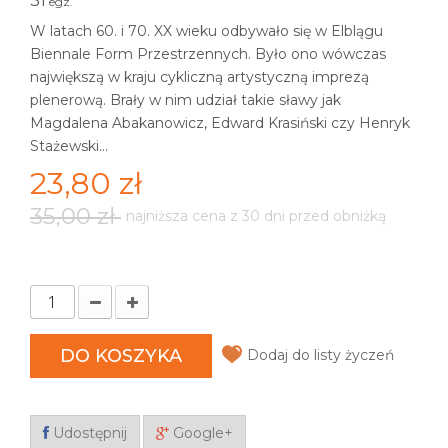
31
egz.
W latach 60. i 70. XX wieku odbywało się w Elblągu
Biennale Form Przestrzennych. Było ono wówczas
największą w kraju cykliczną artystyczną imprezą
plenerową. Brały w nim udział takie sławy jak
Magdalena Abakanowicz, Edward Krasiński czy Henryk
Stażewski...
23,80 zł
35,00 zł
najniższa cena z 30 dni przed obniżką
DO KOSZYKA
Dodaj do listy życzeń
Udostępnij
Google+