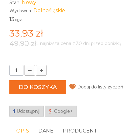
Nowy
Stan
Dolnośląskie
Wydawca
13
egz.
33,93 zł
49,90 zł
najniższa cena z 30 dni przed obniżką
DO KOSZYKA
Dodaj do listy życzeń
Udostępnij
Google+
OPIS
DANE
PRODUCENT