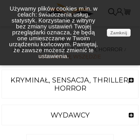
Używamy plików cookies m.in. w
celach: świadczenia usług,
K
statystyk. Korzystanie z witryny
bez zmiany ustawień Twojej
(
przeglądarki oznacza, że będą
Zamknij
one umieszczane w Twoim
STRONA GŁÓWNA
urządzeniu końcowym. Pamiętaj,
KRYMINAŁ, SENSACJA, THRILLER, HORROR
że zawsze możesz zmienić te
ustawienia.
ZŁO CZAI SIĘ WSZĘDZIE
KRYMINAŁ, SENSACJA, THRILLER,
HORROR
WYDAWCY