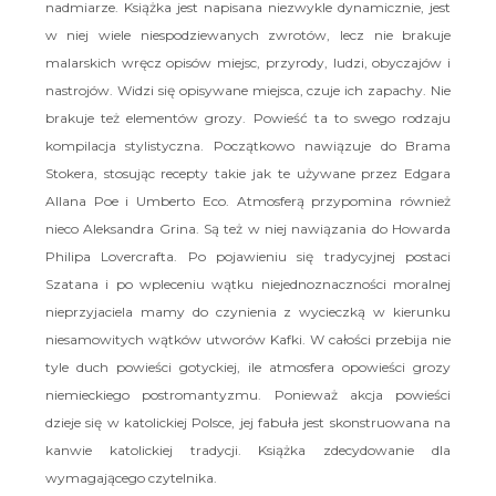
nadmiarze. Książka jest napisana niezwykle dynamicznie, jest
w niej wiele niespodziewanych zwrotów, lecz nie brakuje
malarskich wręcz opisów miejsc, przyrody, ludzi, obyczajów i
nastrojów. Widzi się opisywane miejsca, czuje ich zapachy. Nie
brakuje też elementów grozy. Powieść ta to swego rodzaju
kompilacja stylistyczna. Początkowo nawiązuje do Brama
Stokera, stosując recepty takie jak te używane przez Edgara
Allana Poe i Umberto Eco. Atmosferą przypomina również
nieco Aleksandra Grina. Są też w niej nawiązania do Howarda
Philipa Lovercrafta. Po pojawieniu się tradycyjnej postaci
Szatana i po wpleceniu wątku niejednoznaczności moralnej
nieprzyjaciela mamy do czynienia z wycieczką w kierunku
niesamowitych wątków utworów Kafki. W całości przebija nie
tyle duch powieści gotyckiej, ile atmosfera opowieści grozy
niemieckiego postromantyzmu. Ponieważ akcja powieści
dzieje się w katolickiej Polsce, jej fabuła jest skonstruowana na
kanwie katolickiej tradycji. Książka zdecydowanie dla
wymagającego czytelnika.