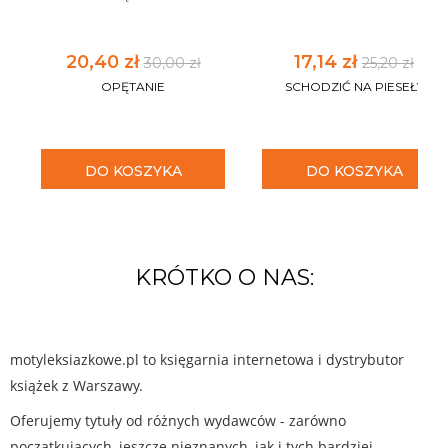
20,40 zł
17,14 zł
30,00 zł
25,20 zł
OPĘTANIE
SCHODZIĆ NA PIESEŁY
DO KOSZYKA
DO KOSZYKA
KRÓTKO O NAS:
motyleksiazkowe.pl to księgarnia internetowa i dystrybutor
książek z Warszawy.
Oferujemy tytuły od różnych wydawców - zarówno
początkujących, jeszcze nieznanych, jak i tych bardziej