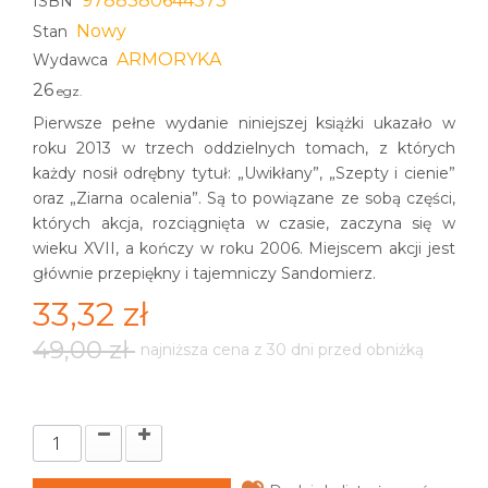
9788380644373
ISBN
Nowy
Stan
ARMORYKA
Wydawca
26
egz.
Pierwsze pełne wydanie niniejszej książki ukazało w
roku 2013 w trzech oddzielnych tomach, z których
każdy nosił odrębny tytuł: „Uwikłany”, „Szepty i cienie”
oraz „Ziarna ocalenia”. Są to powiązane ze sobą części,
których akcja, rozciągnięta w czasie, zaczyna się w
wieku XVII, a kończy w roku 2006. Miejscem akcji jest
głównie przepiękny i tajemniczy Sandomierz.
33,32 zł
49,00 zł
najniższa cena z 30 dni przed obniżką