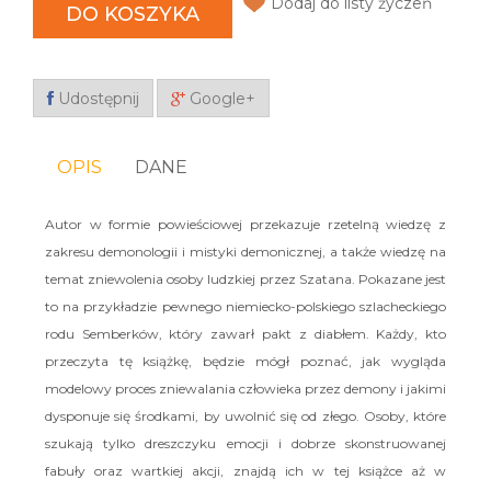
Dodaj do listy życzeń
DO KOSZYKA
Udostępnij
Google+
OPIS
DANE
Autor w formie powieściowej przekazuje rzetelną wiedzę z
zakresu demonologii i mistyki demonicznej, a także wiedzę na
temat zniewolenia osoby ludzkiej przez Szatana. Pokazane jest
to na przykładzie pewnego niemiecko-polskiego szlacheckiego
rodu Semberków, który zawarł pakt z diabłem. Każdy, kto
przeczyta tę książkę, będzie mógł poznać, jak wygląda
modelowy proces zniewalania człowieka przez demony i jakimi
dysponuje się środkami, by uwolnić się od złego. Osoby, które
szukają tylko dreszczyku emocji i dobrze skonstruowanej
fabuły oraz wartkiej akcji, znajdą ich w tej książce aż w