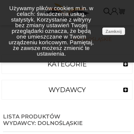
Używamy plików cookies m.in. w
celach: świadczenia usług,
K
statystyk. Korzystanie z witryny
bez zmiany ustawień Twojej
(
przeglądarki oznacza, że będą
Zamknij
one umieszczane w Twoim
STRONA GŁÓWNA
DOLNOŚLĄSKIE
urządzeniu końcowym. Pamiętaj,
że zawsze możesz zmienić te
ustawienia.
KATEGORIE
WYDAWCY
LISTA PRODUKTÓW
WYDAWCY: DOLNOŚLĄSKIE