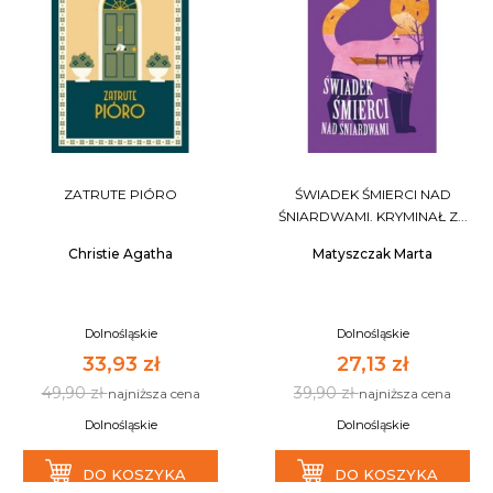
ZATRUTE PIÓRO
ŚWIADEK ŚMIERCI NAD
ŚNIARDWAMI. KRYMINAŁ Z...
Christie Agatha
Matyszczak Marta
Dolnośląskie
Dolnośląskie
33,93 zł
27,13 zł
49,90 zł
39,90 zł
najniższa cena
najniższa cena
Dolnośląskie
Dolnośląskie
DO KOSZYKA
DO KOSZYKA