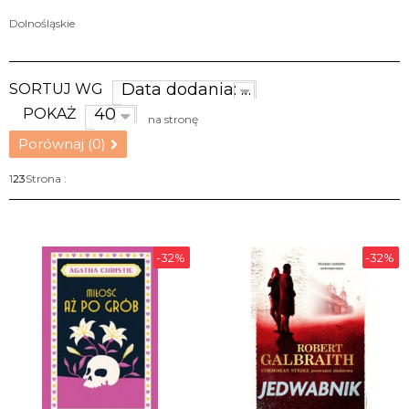
Dolnośląskie
Data dodania: najnowsze
SORTUJ WG
40
POKAŻ
na stronę
Porównaj (
0
)
1
2
3
Strona :
-32%
-32%