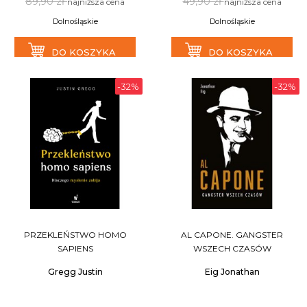
89,90 zł
49,90 zł
najniższa cena
najniższa cena
Dolnośląskie
Dolnośląskie
DO KOSZYKA
DO KOSZYKA
-32%
-32%
PRZEKLEŃSTWO HOMO
AL CAPONE. GANGSTER
SAPIENS
WSZECH CZASÓW
Gregg Justin
Eig Jonathan