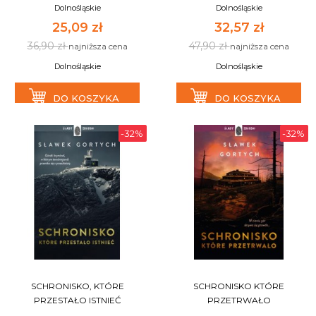
Dolnośląskie
Dolnośląskie
25,09 zł
32,57 zł
36,90 zł
47,90 zł
najniższa cena
najniższa cena
Dolnośląskie
Dolnośląskie
DO KOSZYKA
DO KOSZYKA
-32%
-32%
SCHRONISKO, KTÓRE
SCHRONISKO KTÓRE
PRZESTAŁO ISTNIEĆ
PRZETRWAŁO