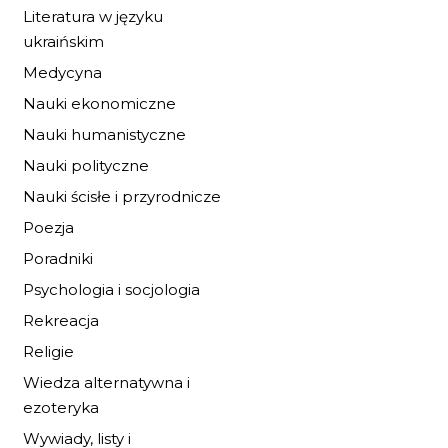
20,40 zł
30,00 zł
Literatura w języku
ukraińskim
DO KOSZYKA
Medycyna
Nauki ekonomiczne
Nauki humanistyczne
Nauki polityczne
Nauki ścisłe i przyrodnicze
Poezja
Poradniki
Psychologia i socjologia
Rekreacja
Religie
Wiedza alternatywna i
ezoteryka
Wywiady, listy i