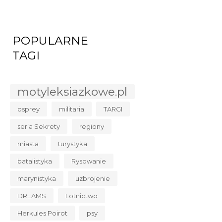
POPULARNE
TAGI
motyleksiazkowe.pl
osprey
militaria
TARGI
seria Sekrety
regiony
miasta
turystyka
batalistyka
Rysowanie
marynistyka
uzbrojenie
DREAMS
Lotnictwo
Herkules Poirot
psy