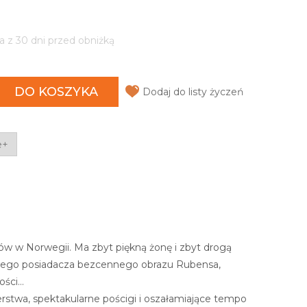
a z 30 dni przed obniżką
DO KOSZYKA
Dodaj do listy życzeń
e+
ów w Norwegii. Ma zbyt piękną żonę i zbyt drogą
ęśliwego posiadacza bezcennego obrazu Rubensa,
ości…
erstwa, spektakularne pościgi i oszałamiające tempo