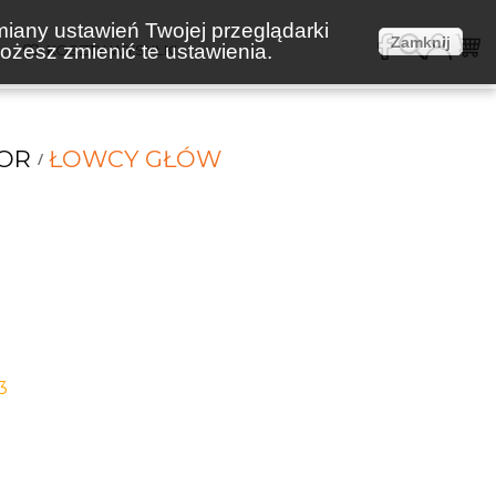
miany ustawień Twojej przeglądarki
Zamknij
żesz zmienić te ustawienia.
E
KOSZTY WYSYŁKI
ROR
ŁOWCY GŁÓW
3