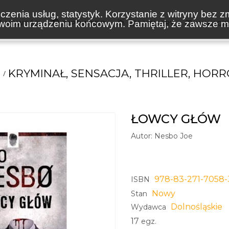
zenia usług, statystyk. Korzystanie z witryny bez z
oim urządzeniu końcowym. Pamiętaj, że zawsze mo
NOWOŚCI
ZAPOWIEDZI
BESTSELLERY
WAKACJ
KRYMINAŁ, SENSACJA, THRILLER, HOR
ŁOWCY GŁÓW
Autor:
Nesbo Joe
978-83-271-7058-
ISBN
Nowy
Stan
Dolnośląskie
Wydawca
17
egz.