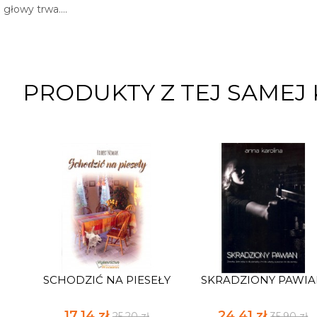
 głowy trwa….
PRODUKTY Z TEJ SAMEJ 
SCHODZIĆ NA PIESEŁY
SKRADZIONY PAWI
17,14 zł
24,41 zł
25,20 zł
35,90 zł