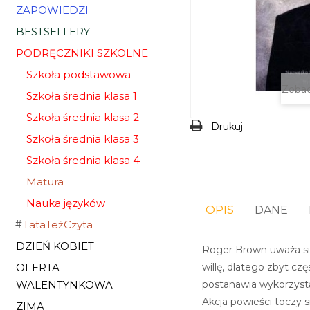
ZAPOWIEDZI
BESTSELLERY
PODRĘCZNIKI SZKOLNE
Szkoła podstawowa
Zobac
Szkoła średnia klasa 1
Szkoła średnia klasa 2
Drukuj
Szkoła średnia klasa 3
Szkoła średnia klasa 4
Matura
Nauka języków
OPIS
DANE
TataTeżCzyta
DZIEŃ KOBIET
Roger Brown uważa się
willę, dlatego zbyt c
OFERTA
postanawia wykorzysta
WALENTYNKOWA
Akcja powieści toczy 
ZIMA