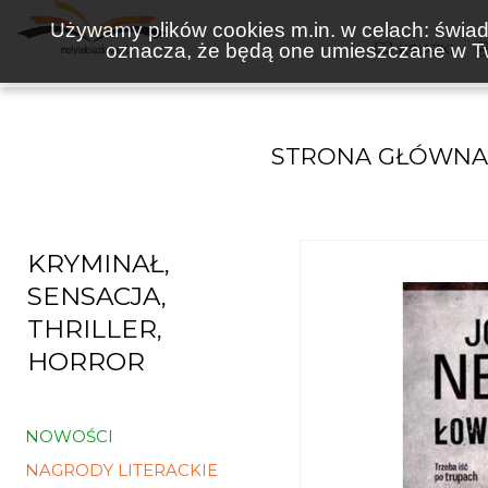
Używamy plików cookies m.in. w celach: świadc
oznacza, że będą one umieszczane w Tw
KSIĄŻKI
STRONA GŁÓWNA
KRYMINAŁ,
SENSACJA,
THRILLER,
HORROR
NOWOŚCI
NAGRODY LITERACKIE