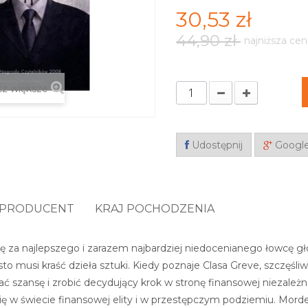
30,53 zł
44,90 zł
najniższa cen
z większe
Udostępnij
Googl
PRODUCENT
KRAJ POCHODZENIA
 za najlepszego i zarazem najbardziej niedocenianego łowcę gł
zęsto musi kraść dzieła sztuki. Kiedy poznaje Clasa Greve, szcz
ć szansę i zrobić decydujący krok w stronę finansowej niezależn
się w świecie finansowej elity i w przestępczym podziemiu. Mord