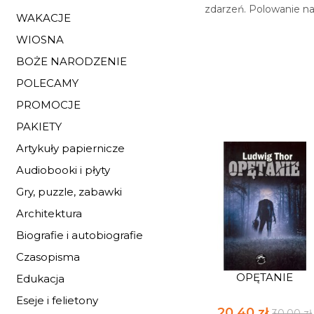
zdarzeń. Polowanie na
WAKACJE
WIOSNA
BOŻE NARODZENIE
POLECAMY
PROMOCJE
PAKIETY
Artykuły papiernicze
Audiobooki i płyty
Gry, puzzle, zabawki
Architektura
Biografie i autobiografie
Czasopisma
OPĘTANIE
Edukacja
Eseje i felietony
20,40 zł
30,00 zł