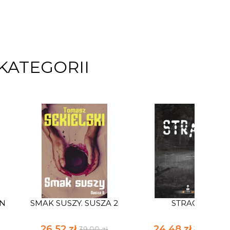
KATEGORII
AN
SMAK SUSZY. SUSZA 2
STRACH
26,52 zł
24,48 zł
39,00 zł
36,00 zł