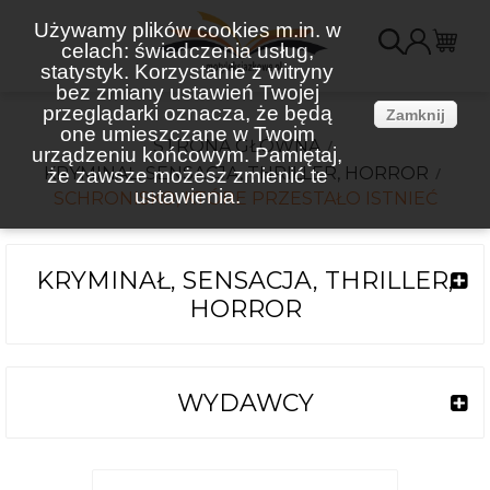
Używamy plików cookies m.in. w
celach: świadczenia usług,
K
statystyk. Korzystanie z witryny
bez zmiany ustawień Twojej
(
przeglądarki oznacza, że będą
Zamknij
one umieszczane w Twoim
STRONA GŁÓWNA
urządzeniu końcowym. Pamiętaj,
KRYMINAŁ, SENSACJA, THRILLER, HORROR
że zawsze możesz zmienić te
ustawienia.
SCHRONISKO, KTÓRE PRZESTAŁO ISTNIEĆ
KRYMINAŁ, SENSACJA, THRILLER,
HORROR
WYDAWCY