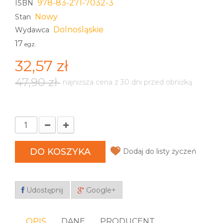
978-83-271-7032-3
ISBN
Nowy
Stan
Dolnośląskie
Wydawca
17
egz.
32,57 zł
47,90 zł
najniższa cena z 30 dni przed obniżką
DO KOSZYKA
Dodaj do listy życzeń
Udostępnij
Google+
OPIS
DANE
PRODUCENT