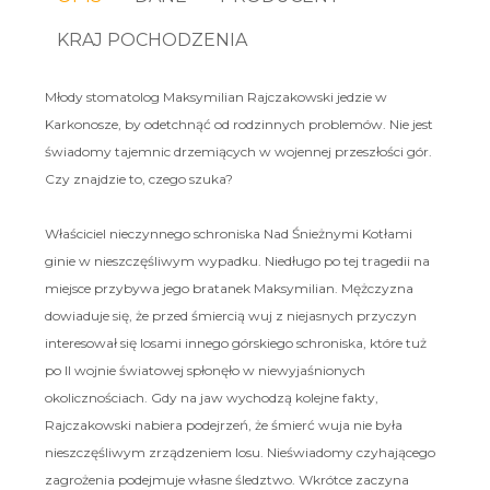
KRAJ POCHODZENIA
Młody stomatolog Maksymilian Rajczakowski jedzie w
Karkonosze, by odetchnąć od rodzinnych problemów. Nie jest
świadomy tajemnic drzemiących w wojennej przeszłości gór.
Czy znajdzie to, czego szuka?
Właściciel nieczynnego schroniska Nad Śnieżnymi Kotłami
ginie w nieszczęśliwym wypadku. Niedługo po tej tragedii na
miejsce przybywa jego bratanek Maksymilian. Mężczyzna
dowiaduje się, że przed śmiercią wuj z niejasnych przyczyn
interesował się losami innego górskiego schroniska, które tuż
po II wojnie światowej spłonęło w niewyjaśnionych
okolicznościach. Gdy na jaw wychodzą kolejne fakty,
Rajczakowski nabiera podejrzeń, że śmierć wuja nie była
nieszczęśliwym zrządzeniem losu. Nieświadomy czyhającego
zagrożenia podejmuje własne śledztwo. Wkrótce zaczyna