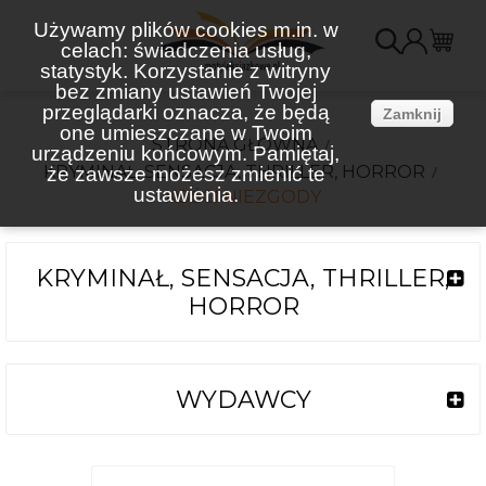
Używamy plików cookies m.in. w
celach: świadczenia usług,
K
statystyk. Korzystanie z witryny
bez zmiany ustawień Twojej
(
przeglądarki oznacza, że będą
Zamknij
one umieszczane w Twoim
STRONA GŁÓWNA
urządzeniu końcowym. Pamiętaj,
KRYMINAŁ, SENSACJA, THRILLER, HORROR
że zawsze możesz zmienić te
ustawienia.
KOŚCI NIEZGODY
KRYMINAŁ, SENSACJA, THRILLER,
HORROR
WYDAWCY