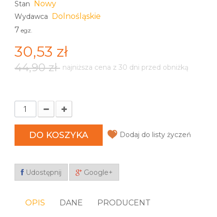
Nowy
Stan
Dolnośląskie
Wydawca
7
egz.
30,53 zł
44,90 zł
najniższa cena z 30 dni przed obniżką
DO KOSZYKA
Dodaj do listy życzeń
Udostępnij
Google+
OPIS
DANE
PRODUCENT