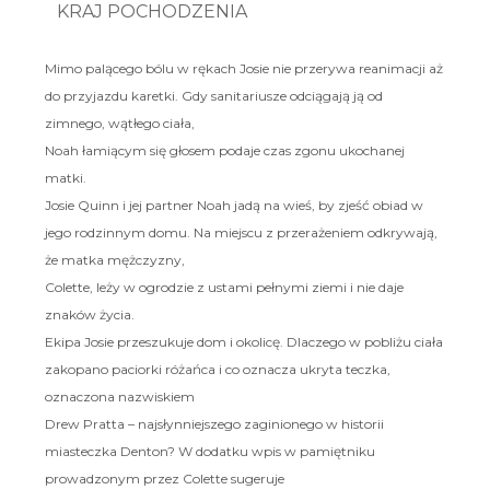
KRAJ POCHODZENIA
Mimo palącego bólu w rękach Josie nie przerywa reanimacji aż
do przyjazdu karetki. Gdy sanitariusze odciągają ją od
zimnego, wątłego ciała,
Noah łamiącym się głosem podaje czas zgonu ukochanej
matki.
Josie Quinn i jej partner Noah jadą na wieś, by zjeść obiad w
jego rodzinnym domu. Na miejscu z przerażeniem odkrywają,
że matka mężczyzny,
Colette, leży w ogrodzie z ustami pełnymi ziemi i nie daje
znaków życia.
Ekipa Josie przeszukuje dom i okolicę. Dlaczego w pobliżu ciała
zakopano paciorki różańca i co oznacza ukryta teczka,
oznaczona nazwiskiem
Drew Pratta – najsłynniejszego zaginionego w historii
miasteczka Denton? W dodatku wpis w pamiętniku
prowadzonym przez Colette sugeruje