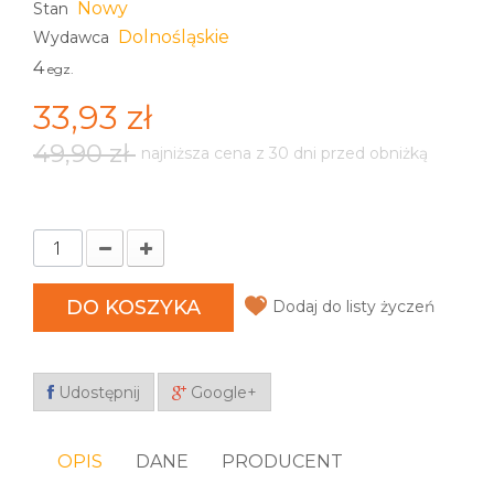
Nowy
Stan
Dolnośląskie
Wydawca
4
egz.
33,93 zł
49,90 zł
najniższa cena z 30 dni przed obniżką
DO KOSZYKA
Dodaj do listy życzeń
Udostępnij
Google+
OPIS
DANE
PRODUCENT