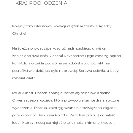
KRAJ POCHODZENIA
Kolejny tom luksusowej kolekcji książek autorstwa Agathy
Christie!
Na ścieżce prowadzącej wzdłuż nadmorskiego urwiska
znaleziono dwa ciała. Generał Ravenscroft i jego żona zginęli od
kul. Policja orzekła podwójne samobójstwo, choć nikt nie
potrafił stwierdzić, jak było naprawdę. Sprawa ucichła, a ślady
rozwiał wiatr.
Po kilkunastu latach znaną autorkę kryminałów Ariadne
Oliver zaczepia kobieta, która przywołuje tamte dramatyczne
wydarzenia. Pisarka, zaintrygowana nierozwiązaną zagadką,
prosi o pomoc Herkulesa Poirota. Wspólnie próbują odnaleźć
ludzi, którzy mogą pamiętać okoliczności minionej tragedii.