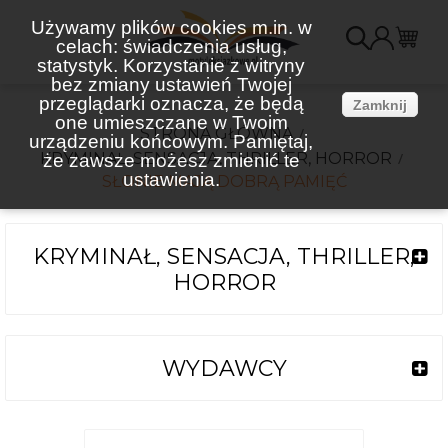
Używamy plików cookies m.in. w
celach: świadczenia usług,
K
statystyk. Korzystanie z witryny
bez zmiany ustawień Twojej
(
przeglądarki oznacza, że będą
Zamknij
one umieszczane w Twoim
STRONA GŁÓWNA
urządzeniu końcowym. Pamiętaj,
KRYMINAŁ, SENSACJA, THRILLER, HORROR
że zawsze możesz zmienić te
ustawienia.
SŁONIE MAJĄ DOBRĄ PAMIĘĆ
KRYMINAŁ, SENSACJA, THRILLER,
HORROR
WYDAWCY