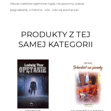
Wszak niektóre tajemnice nigdy nie powinny zostać
pogrzebane, a historia… cóż… lubi się powtarzać.
PRODUKTY Z TEJ
SAMEJ KATEGORII