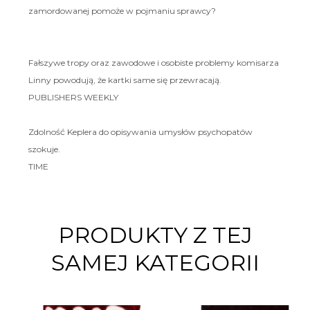
zamordowanej pomoże w pojmaniu sprawcy?
Fałszywe tropy oraz zawodowe i osobiste problemy komisarza
Linny powodują, że kartki same się przewracają.
PUBLISHERS WEEKLY
Zdolność Keplera do opisywania umysłów psychopatów
szokuje.
TIME
PRODUKTY Z TEJ
SAMEJ KATEGORII