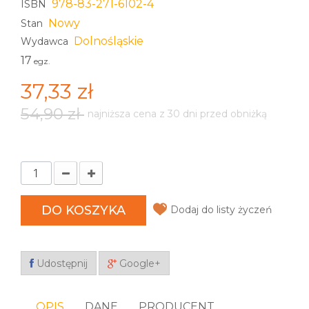
978-83-271-6102-4
ISBN
Nowy
Stan
Dolnośląskie
Wydawca
17
egz.
37,33 zł
54,90 zł
najniższa cena z 30 dni przed obniżką
DO KOSZYKA
Dodaj do listy życzeń
Udostępnij
Google+
OPIS
DANE
PRODUCENT