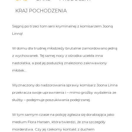
KRAJ POCHODZENIA
Sięgnij po trzeci tom serii kryminalnej z komisarzem Jooną
Linną!
W domu dla trudnej młodzieży brutalnie zamordowano jedną
z wychowanek. Tej samej nocy z ośrodka uciekła inna
nastolatka, a pod jej poduszką znaleziono zakrwawiony
młotek…
Wyznaczony do nadzorowania sprawy komisarz Joona Linna
przekracza swoje uprawnienia i – mimo groźby wydalenia ze
służby – podejmuje poszukiwania podejrzanej.
W tym samym czasie na policję zgłasza się dorabiająca jako
medium Flora Hansen, która twierdzi, że zna szczegóły
morderstwa. Czy jej rzekomy kontakt z duchem