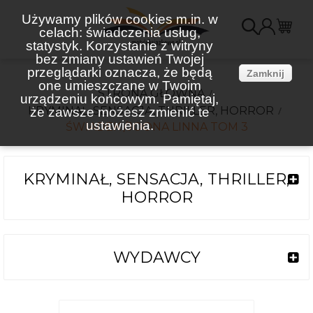
Używamy plików cookies m.in. w
celach: świadczenia usług,
K
statystyk. Korzystanie z witryny
bez zmiany ustawień Twojej
(
przeglądarki oznacza, że będą
Zamknij
one umieszczane w Twoim
STRONA GŁÓWNA
urządzeniu końcowym. Pamiętaj,
KRYMINAŁ, SENSACJA, THRILLER, HORROR
że zawsze możesz zmienić te
ustawienia.
ŚWIADEK /JOONA LINNA TOM 3
KRYMINAŁ, SENSACJA, THRILLER,
HORROR
WYDAWCY