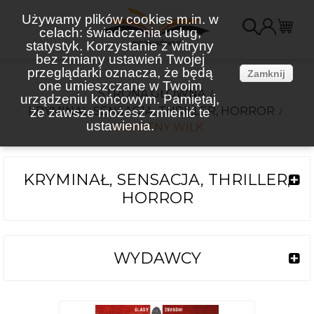
Używamy plików cookies m.in. w
celach: świadczenia usług,
K
statystyk. Korzystanie z witryny
bez zmiany ustawień Twojej
(
przeglądarki oznacza, że będą
Zamknij
one umieszczane w Twoim
STRONA GŁÓWNA
urządzeniu końcowym. Pamiętaj,
KRYMINAŁ, SENSACJA, THRILLER, HORROR
że zawsze możesz zmienić te
ustawienia.
SAMOTNY WILK
KRYMINAŁ, SENSACJA, THRILLER,
HORROR
WYDAWCY