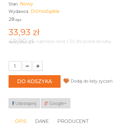
Nowy
Stan
Dolnośląskie
Wydawca
28
egz.
33,93 zł
49,90 zł
najniższa cena z 30 dni przed obniżką
DO KOSZYKA
Dodaj do listy życzeń
Udostępnij
Google+
OPIS
DANE
PRODUCENT