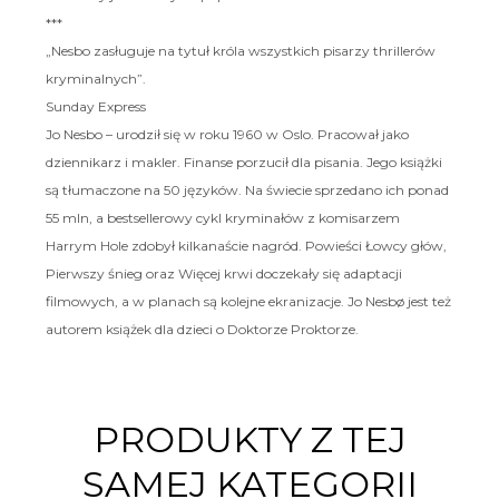
***
„Nesbo zasługuje na tytuł króla wszystkich pisarzy thrillerów
kryminalnych”.
Sunday Express
Jo Nesbo – urodził się w roku 1960 w Oslo. Pracował jako
dziennikarz i makler. Finanse porzucił dla pisania. Jego książki
są tłumaczone na 50 języków. Na świecie sprzedano ich ponad
55 mln, a bestsellerowy cykl kryminałów z komisarzem
Harrym Hole zdobył kilkanaście nagród. Powieści Łowcy głów,
Pierwszy śnieg oraz Więcej krwi doczekały się adaptacji
filmowych, a w planach są kolejne ekranizacje. Jo Nesbø jest też
autorem książek dla dzieci o Doktorze Proktorze.
PRODUKTY Z TEJ
SAMEJ KATEGORII