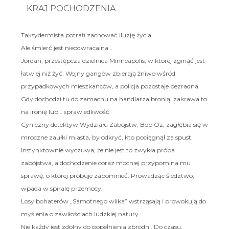
KRAJ POCHODZENIA
Taksydermista potrafi zachować iluzję życia.
Ale śmierć jest nieodwracalna…
Jordan, przestępcza dzielnica Minneapolis, w której zginąć jest
łatwiej niż żyć. Wojny gangów zbierają żniwo wśród
przypadkowych mieszkańców, a policja pozostaje bezradna.
Gdy dochodzi tu do zamachu na handlarza bronią, zakrawa to
na ironię lub… sprawiedliwość.
Cyniczny detektyw Wydziału Zabójstw, Bob Oz, zagłębia się w
mroczne zaułki miasta, by odkryć, kto pociągnął za spust.
Instynktownie wyczuwa, że nie jest to zwykła próba
zabójstwa, a dochodzenie coraz mocniej przypomina mu
sprawę, o której próbuje zapomnieć. Prowadząc śledztwo,
wpada w spiralę przemocy.
Losy bohaterów „Samotnego wilka” wstrząsają i prowokują do
myślenia o zawiłościach ludzkiej natury.
Nie każdy jest zdolny do popełnienia zbrodni. Do czasu.