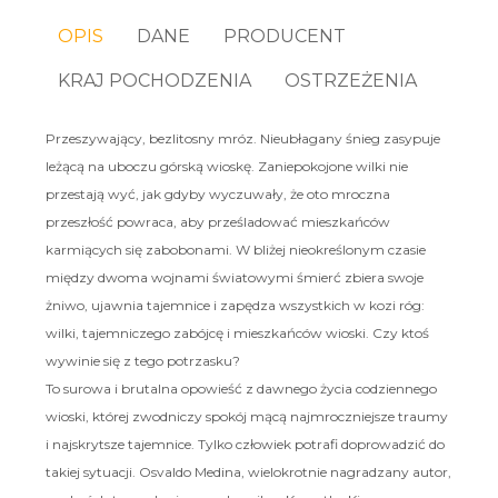
OPIS
DANE
PRODUCENT
KRAJ POCHODZENIA
OSTRZEŻENIA
Przeszywający, bezlitosny mróz. Nieubłagany śnieg zasypuje
leżącą na uboczu górską wioskę. Zaniepokojone wilki nie
przestają wyć, jak gdyby wyczuwały, że oto mroczna
przeszłość powraca, aby prześladować mieszkańców
karmiących się zabobonami. W bliżej nieokreślonym czasie
między dwoma wojnami światowymi śmierć zbiera swoje
żniwo, ujawnia tajemnice i zapędza wszystkich w kozi róg:
wilki, tajemniczego zabójcę i mieszkańców wioski. Czy ktoś
wywinie się z tego potrzasku?
To surowa i brutalna opowieść z dawnego życia codziennego
wioski, której zwodniczy spokój mącą najmroczniejsze traumy
i najskrytsze tajemnice. Tylko człowiek potrafi doprowadzić do
takiej sytuacji. Osvaldo Medina, wielokrotnie nagradzany autor,