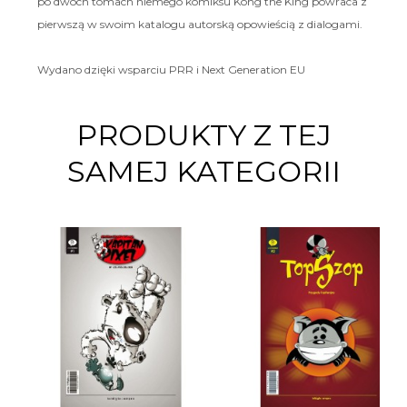
po dwóch tomach niemego komiksu Kong the King powraca z
pierwszą w swoim katalogu autorską opowieścią z dialogami.
Wydano dzięki wsparciu PRR i Next Generation EU
PRODUKTY Z TEJ
SAMEJ KATEGORII