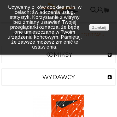
Używamy plików cookies m.in. w
celach: świadczenia usług,
K
statystyk. Korzystanie z witryny
bez zmiany ustawień Twojej
(
przeglądarki oznacza, że będą
Zamknij
one umieszczane w Twoim
STRONA GŁÓWNA
KOMIKSY
POTRZASK
urządzeniu końcowym. Pamiętaj,
że zawsze możesz zmienić te
ustawienia.
KOMIKSY
WYDAWCY