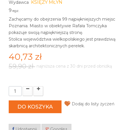
KSIĘŻY MŁYN
Wydawca
9
egz.
Zachęcamy do obejrzenia 99 najpiękniejszych miejsc
Poznania. Miasto w obiektywie Rafała Tomczyka
pokazuje swoją najpiękniejszą stronę.
Stolica województwa wielkopolskiego jest prawdziwą
skarbnicą architektonicznych perełek.
40,73 zł
59,90 zł
najniższa cena z 30 dni przed obniżką
Dodaj do listy życzeń
DO KOSZYKA
Udostępnij
Google+