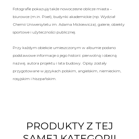
Fotografie pokazują także nowoczesne oblicze miasta ‒
biurowce (m.in. Pixel), budynki akademickie (np. Wydział
Chemii Uniwersytetu im. Adama Mickiewicza), galerie, obiekty
sportowe i użyteczności publicznej.
Przy każdym obiekcie umieszczonym w albumie podano
podstawowe informacje o jego historii: pierwotną i obecną
nazwę, autora projektu i lata budowy. Opisy zostały
przygotowane w językach polskim, angielskim, niemieckim,
rosyjskim i hiszpańskim.
PRODUKTY Z TEJ
SAMEJ KATEGORII