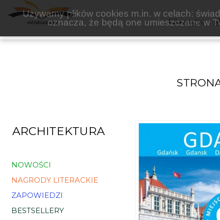
KSIĘŻY MŁYN
Używamy plików cookies m.in. w celach: świadc
oznacza, że będą one umieszczane w Tw
KSIĄŻKI
STRON
ARCHITEKTURA
NOWOŚCI
NAGRODY LITERACKIE
ZAPOWIEDZI
BESTSELLERY