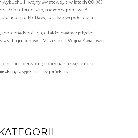
 wybuchu II wojny światowej, a w latach 80. XX
iami Rafała Tomczyka, możemy podziwiać
y stojące nad Motławą, a także współczesną
, fontannę Neptuna, a także piękny gotycko-
nowszych gmachów – Muzeum II Wojny Światowej i
istorii: pierwotną i obecną nazwę, autora
ieckim, rosyjskim i hiszpańskim.
KATEGORII