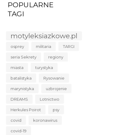
POPULARNE
TAGI
motyleksiazkowe.pl
osprey
militaria
TARGI
seria Sekrety
regiony
miasta
turystyka
batalistyka
Rysowanie
marynistyka
uzbrojenie
DREAMS
Lotnictwo
Herkules Poirot
psy
covid
koronawirus
covid-19