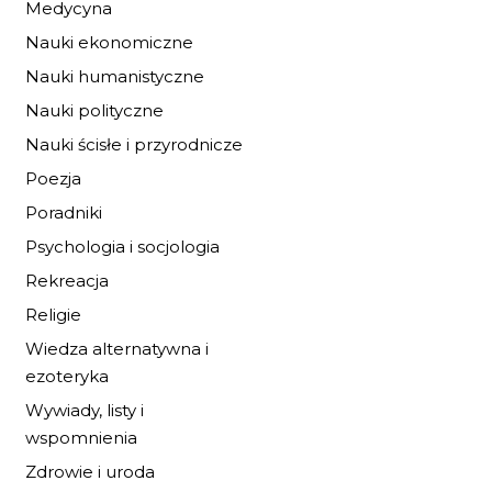
Medycyna
Nauki ekonomiczne
Nauki humanistyczne
Nauki polityczne
Nauki ścisłe i przyrodnicze
Poezja
Poradniki
Psychologia i socjologia
Rekreacja
BUDOWANIE ŚWIA
Religie
34,00 zł
50,00 zł
Wiedza alternatywna i
ezoteryka
DO KOSZYKA
Wywiady, listy i
wspomnienia
Zdrowie i uroda