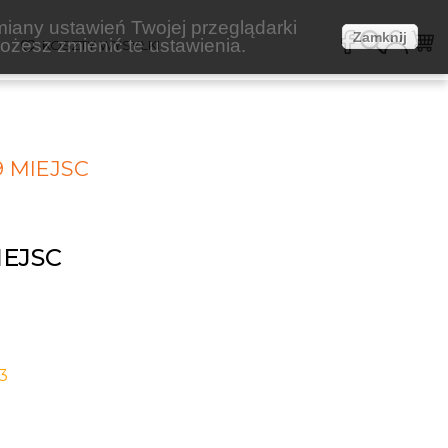
miany ustawień Twojej przeglądarki
Zamknij
żesz zmienić te ustawienia.
E
KOSZTY WYSYŁKI
9 MIEJSC
IEJSC
3