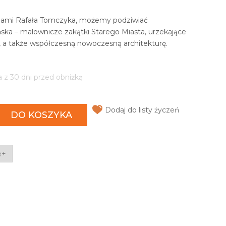
fiami Rafała Tomczyka, możemy podziwiać
ńska – malownicze zakątki Starego Miasta, urzekające
 a także współczesną nowoczesną architekturę.
a z 30 dni przed obniżką
Dodaj do listy życzeń
DO KOSZYKA
e+