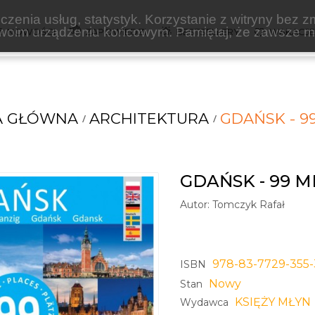
zenia usług, statystyk. Korzystanie z witryny bez z
oim urządzeniu końcowym. Pamiętaj, że zawsze mo
NOWOŚCI
ZAPOWIEDZI
BESTSELLERY
WAKACJ
A GŁÓWNA
ARCHITEKTURA
GDAŃSK - 9
GDAŃSK - 99 M
Autor:
Tomczyk Rafał
978-83-7729-355-
ISBN
Nowy
Stan
KSIĘŻY MŁYN
Wydawca