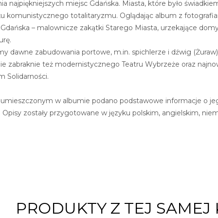
 najpiękniejszych miejsc Gdańska. Miasta, które było świadkiem
u komunistycznego totalitaryzmu. Oglądając album z fotograf
a Gdańska – malownicze zakątki Starego Miasta, urzekające dom
urę.
y dawne zabudowania portowe, m.in. spichlerze i dźwig (Żuraw)
Nie zabraknie też modernistycznego Teatru Wybrzeże oraz naj
 Solidarności.
umieszczonym w albumie podano podstawowe informacje o jego h
. Opisy zostały przygotowane w języku polskim, angielskim, niem
PRODUKTY Z TEJ SAMEJ 