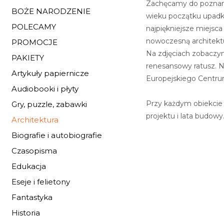
Zachęcamy do poznania
BOŻE NARODZENIE
wieku początku upadk
POLECAMY
najpiękniejsze miejsc
nowoczesną architekt
PROMOCJE
Na zdjęciach zobaczym
PAKIETY
renesansowy ratusz. 
Artykuły papiernicze
Europejskiego Centrum
Audiobooki i płyty
Przy każdym obiekcie 
Gry, puzzle, zabawki
projektu i lata budowy
Architektura
Biografie i autobiografie
Czasopisma
Edukacja
Eseje i felietony
Fantastyka
Historia