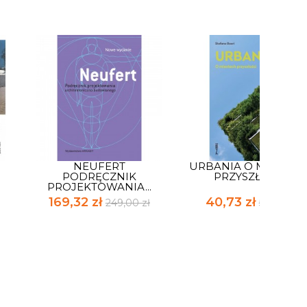
NEUFERT
URBANIA O MIASTAC
PODRĘCZNIK
PRZYSZŁOŚCI
PROJEKTOWANIA...
169,32 zł
40,73 zł
249,00 zł
59,90 zł