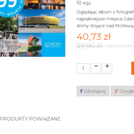
10
egz.
Oglądając album z fotogra
najpiękniejsze miejsca Gda
domy stojące nad Motławą,
40,73 zł
59,90 zł
najniższa cen
z większe
Udostępnij
Googl
PRODUKTY POWIĄZANE