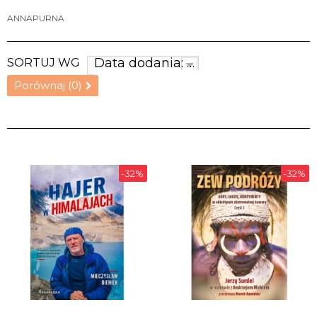
ANNAPURNA
Data dodania: najnowsze
SORTUJ WG
Porównaj (
0
)
-32%
-32%