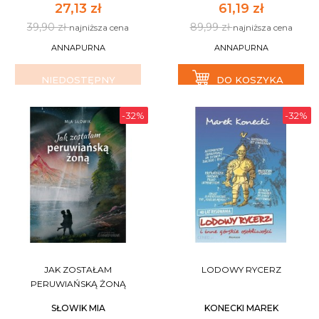
27,13 zł
61,19 zł
39,90 zł
89,99 zł
najniższa cena
najniższa cena
ANNAPURNA
ANNAPURNA
NIEDOSTĘPNY
DO KOSZYKA
-32%
-32%
JAK ZOSTAŁAM
LODOWY RYCERZ
PERUWIAŃSKĄ ŻONĄ
SŁOWIK MIA
KONECKI MAREK