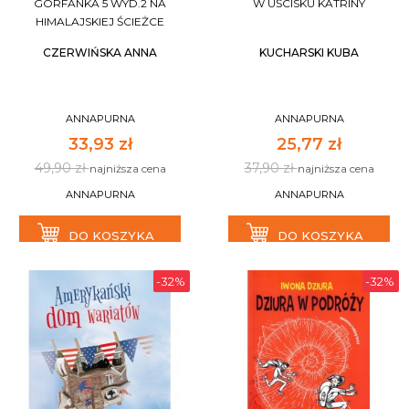
GÓRFANKA 5 WYD.2 NA
W UŚCISKU KATRINY
HIMALAJSKIEJ ŚCIEŻCE
CZERWIŃSKA ANNA
KUCHARSKI KUBA
ANNAPURNA
ANNAPURNA
33,93 zł
25,77 zł
49,90 zł
37,90 zł
najniższa cena
najniższa cena
ANNAPURNA
ANNAPURNA
DO KOSZYKA
DO KOSZYKA
-32%
-32%