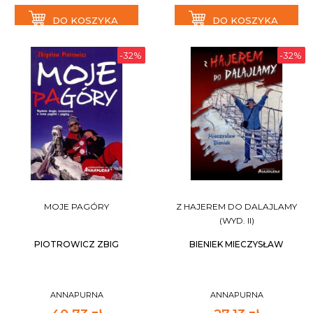
DO KOSZYKA
DO KOSZYKA
-32%
-32%
MOJE PAGÓRY
Z HAJEREM DO DALAJLAMY
(WYD. II)
PIOTROWICZ ZBIG
BIENIEK MIECZYSŁAW
ANNAPURNA
ANNAPURNA