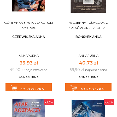
GÓRFANKA 3. W KARAKORUM
WOJENNA TUŁACZKA. Z
1979-1986
KRESÓW PRZEZ SYBIR I...
CZERWIŃSKA ANNA
BONSHEK ANNA
ANNAPURNA
ANNAPURNA
33,93 zł
40,73 zł
49,90 zł
59,90 zł
najniższa cena
najniższa cena
ANNAPURNA
ANNAPURNA
DO KOSZYKA
DO KOSZYKA
-32%
-32%