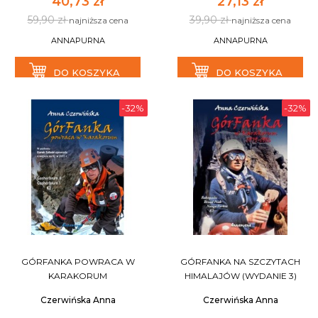
40,73 zł
27,13 zł
59,90 zł
39,90 zł
najniższa cena
najniższa cena
ANNAPURNA
ANNAPURNA
DO KOSZYKA
DO KOSZYKA
-32%
-32%
GÓRFANKA POWRACA W
GÓRFANKA NA SZCZYTACH
KARAKORUM
HIMALAJÓW (WYDANIE 3)
Czerwińska Anna
Czerwińska Anna