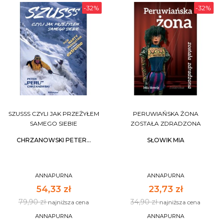
-32%
-32%
SZUSSS CZYLI JAK PRZEŻYŁEM
PERUWIAŃSKA ŻONA
SAMEGO SIEBIE
ZOSTAŁA ZDRADZONA
CHRZANOWSKI PETER...
SŁOWIK MIA
ANNAPURNA
ANNAPURNA
54,33 zł
23,73 zł
79,90 zł
34,90 zł
najniższa cena
najniższa cena
ANNAPURNA
ANNAPURNA