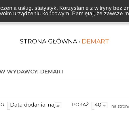
zenia usług, statystyk. Korzystanie z witryny bez z
oim urządzeniu końcowym. Pamiętaj, że zawsze mo
NOWOŚCI
ZAPOWIEDZI
BESTSELLERY
WAKACJ
STRONA GŁÓWNA
DEMART
ÓW WYDAWCY: DEMART
Data dodania: najnowsze
40
WG
POKAŻ
na stron