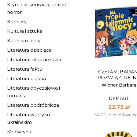
Kryminał, sensacja, thriller,
horror
Komiksy
Kultura i sztuka
Kuchnia i diety
Literatura dziecięca
MATEMATYKA.
Literatura młodzieżowa
REPETYTORIUM
EGZAMIN...
DEMART
Literatura faktu
CZYTAM, BADAM
20,33 zł
ROZWIĄZUJĘ. 
Literatura piękna
TROPIE...
29,90 zł
najniższa c
Wicher Barbara
Literatura obyczajowa i
romans
DEMART
NIEDOSTĘPNY
Literatura podróżnicza
23,73 zł
Literatura w języku
34,90 zł
najniższa c
ukraińskim
Medycyna