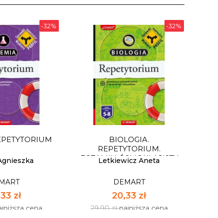
-32%
-32%
EPETYTORIUM
BIOLOGIA.
REPETYTORIUM.
EGZAMIN ÓSMOKLASISTY
Agnieszka
Letkiewicz Aneta
MART
DEMART
33 zł
20,33 zł
ajniższa cena
29,90 zł
najniższa cena