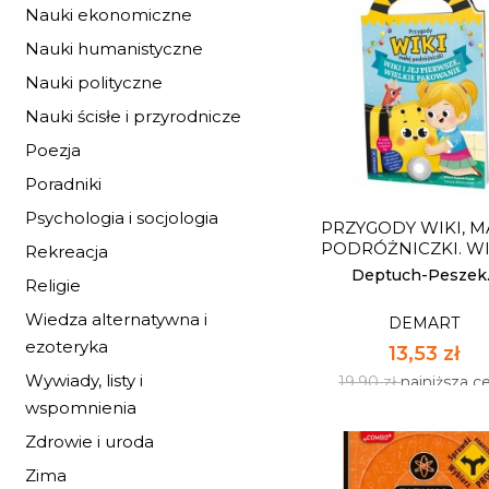
Nauki ekonomiczne
Nauki humanistyczne
Nauki polityczne
CZYTAM, BADAM
ROZWIĄZUJĘ. 
Nauki ścisłe i przyrodnicze
TROPIE...
DEMART
Poezja
23,73 zł
Poradniki
34,90 zł
najniższa c
Psychologia i socjologia
PRZYGODY WIKI, M
Dostępnych: 9
PODRÓŻNICZKI. WIKI
Rekreacja
Ilość:
Deptuch-Peszek..
Religie
Wiedza alternatywna i
DEMART
DO KOSZYK
ezoteryka
13,53 zł
Wywiady, listy i
19,90 zł
najniższa c
wspomnienia
Zdrowie i uroda
Zima