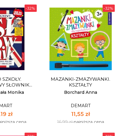
-32%
-32%
EPETYTORIUM
BIOLOGIA.
REPETYTORIUM.
EGZAMIN ÓSMOKLASISTY
MART
DEMART
33 zł
20,33 zł
ajniższa cena
29,90 zł
najniższa cena
 SZKOŁY.
MAZANKI-ZMAZYWANKI.
pnych: 6
Dostępnych: 5
 SŁOWNIK...
KSZTAŁTY
:
Ilość:
sała Monika
Borchard Anna
MART
DEMART
 KOSZYKA
DO KOSZYKA
19 zł
11,55 zł
ajniższa cena
16,99 zł
najniższa cena