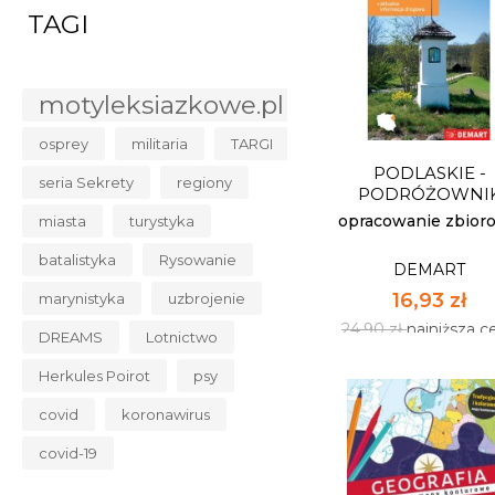
TAGI
FIZYKA. REPETYTO
DEMART
motyleksiazkowe.pl
20,33 zł
29,90 zł
najniższa c
osprey
militaria
TARGI
PODLASKIE -
Dostępnych: 4
seria Sekrety
regiony
PODRÓŻOWNI
Ilość:
opracowanie zbior
miasta
turystyka
batalistyka
Rysowanie
DEMART
DO KOSZYK
16,93 zł
marynistyka
uzbrojenie
24,90 zł
najniższa c
DREAMS
Lotnictwo
Herkules Poirot
psy
covid
koronawirus
covid-19