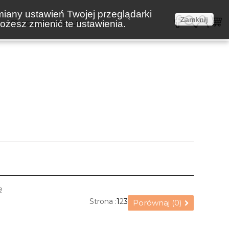
miany ustawień Twojej przeglądarki
Zamknij
żesz zmienić te ustawienia.
E
KOSZTY WYSYŁKI
ę
Strona :
1
2
3
Porównaj (
0
)