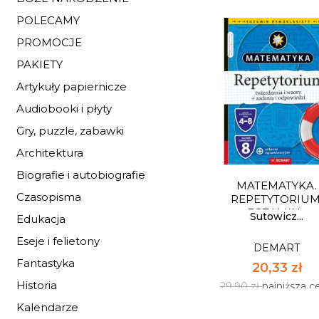
POLECAMY
PROMOCJE
PAKIETY
Artykuły papiernicze
ATLAS HISTORII PO
Audiobooki i płyty
DEMART
Gry, puzzle, zabawki
88,33 zł
Architektura
129,90 zł
najniższa 
Biografie i autobiografie
MATEMATYKA.
Dostępnych: 4
Czasopisma
REPETYTORIUM
EGZAMIN...
Ilość:
Sutowicz...
Edukacja
Eseje i felietony
DEMART
DO KOSZYK
Fantastyka
20,33 zł
Historia
29,90 zł
najniższa c
Kalendarze