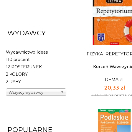
PRZYGODY WIKI, M
PODRÓŻNICZKI. WIKI
DEMART
WYDAWCY
13,53 zł
19,90 zł
najniższa c
Wydawnictwo Ideas
FIZYKA. REPETYTO
Dostępnych: 5
110 procent
Ilość:
Korzeń Wawrzyni
12 POSTERUNEK
2 KOLORY
DEMART
DO KOSZYK
2 RYBY
20,33 zł
Wszyscy wydawcy
29,90 zł
najniższa c
POPULARNE