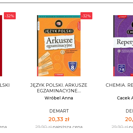
-32%
-32%
LSKI
JĘZYK POLSKI. ARKUSZE
CHEMIA. R
EGZAMINACYJNE....
Wróbel Anna
Cacek 
DEMART
DE
20,33 zł
20,
cena
29,90 zł
najniższa cena
29,90 zł
n