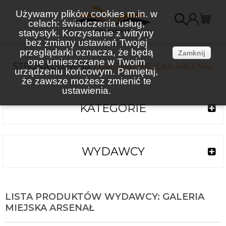
Używamy plików cookies m.in. w
celach: świadczenia usług,
K
statystyk. Korzystanie z witryny
bez zmiany ustawień Twojej
(
przeglądarki oznacza, że będą
Zamknij
one umieszczane w Twoim
STRONA GŁÓWNA
GALERIA MIEJSKA ARSENAŁ
urządzeniu końcowym. Pamiętaj,
że zawsze możesz zmienić te
ustawienia.
KATEGORIE
WYDAWCY
LISTA PRODUKTÓW WYDAWCY: GALERIA
MIEJSKA ARSENAŁ