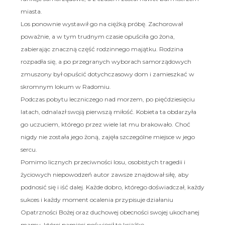
miasta.
Los ponownie wystawił go na ciężką próbę. Zachorował
poważnie, a w tym trudnym czasie opuściła go żona,
zabierając znaczną część rodzinnego majątku. Rodzina
rozpadła się, a po przegranych wyborach samorządowych
zmuszony był opuścić dotychczasowy dom i zamieszkać w
skromnym lokum w Radomiu.
Podczas pobytu leczniczego nad morzem, po pięćdziesięciu
latach, odnalazł swoją pierwszą miłość. Kobieta ta obdarzyła
go uczuciem, którego przez wiele lat mu brakowało. Choć
nigdy nie została jego żoną, zajęła szczególne miejsce w jego
sercu.
Pomimo licznych przeciwności losu, osobistych tragedii i
życiowych niepowodzeń autor zawsze znajdował siłę, aby
podnosić się i iść dalej. Każde dobro, którego doświadczał, każdy
sukces i każdy moment ocalenia przypisuje działaniu
Opatrzności Bożej oraz duchowej obecności swojej ukochanej
mamy, której pamięci poświęcił tę książkę.