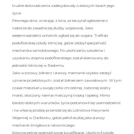
trudne doświadczenia zadecydowały o dalszych losach jego
życia.
Pewnego dnia, wracając z kina, przeczytał ogłoszenie o
naborze do zasadniczej służby wojskowej. Jako
siedemnastoletni ochotnik zgłosił się do wojska. Trafił do
podoficerskiej szkoły lotniczej, gdzie zdobył specjalność
mechanika samolotowego. Po ukończeniu szkolenia i
uzyskaniu stopnia podoficerskiego został skierowany do
jednostki lotniczej w Radomiu.
Jako wzorowy żołnierz i starszy mechanik szybko zdobył
uznanie przełożonych i został żołnierzem zawodowym. W tym
czasie mieszkał u swojej ciotki chrzestnej, rodzonej siostry
matki, otoczony niemal matczyną troską i opieką. Mimo
bardzo dobrych warunków życia postanowił się usamodzielnić
i na własną prośbę przeniósł się do Lotnictwa Marynarki
Wojennej w Darłówku, gdzie pełnił służbę jako starszy
mechanik śmigłowca ratowniczego.
Równocześnie podnosił swoje kwalifikacje. Ukończył szkołę