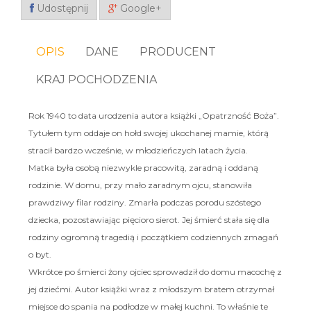
Udostępnij
Google+
OPIS
DANE
PRODUCENT
KRAJ POCHODZENIA
Rok 1940 to data urodzenia autora książki „Opatrzność Boża”.
Tytułem tym oddaje on hołd swojej ukochanej mamie, którą
stracił bardzo wcześnie, w młodzieńczych latach życia.
Matka była osobą niezwykle pracowitą, zaradną i oddaną
rodzinie. W domu, przy mało zaradnym ojcu, stanowiła
prawdziwy filar rodziny. Zmarła podczas porodu szóstego
dziecka, pozostawiając pięcioro sierot. Jej śmierć stała się dla
rodziny ogromną tragedią i początkiem codziennych zmagań
o byt.
Wkrótce po śmierci żony ojciec sprowadził do domu macochę z
jej dziećmi. Autor książki wraz z młodszym bratem otrzymał
miejsce do spania na podłodze w małej kuchni. To właśnie te