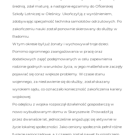
średnią, zdał maturę, a następnie egzaminy do Oficerskiej
Szkoły Lotniczej w Oleśnicy. Ukończył ją z wyróżnieniem,
zdobywając specjalność technika samolotów odrzutowych. Po
zakończeniu nauki został ponownie skierowany do służby w
Radomiu.
W tym okresie był już żonaty i wychowywał troje dzieci.
Pomimo ogromnego zaangażowania w pracę oraz
dodatkowych zajęć podejmowanych w celu zapewnienia
rodzinie godnych warunków życia, w jego małżeństwie zaczęły
pojawiać się coraz większe problemy. W czasie stanu
wojennego, za niestawienie się do służby, został skazany
wyrokiem sądu, co oznaczało konieczność zakończenia kariery
wojskowej.
Po odejściu z wojska rozpoczął działalność gospodarczą w
nowo wybudowanym domu w Skaryszewie. Prowadził ją
przez dwanaście lat, jednocześnie angażując się aktywnie w
życie lokalnej społeczności. Jako ceniony społecznik pełnił różne
funkcje samorządowe, a z czasem został nawet burmistrzem