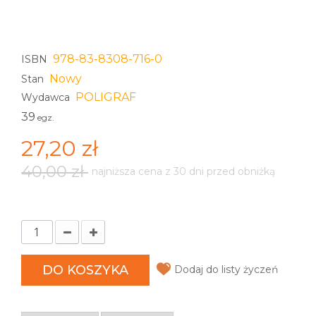
978-83-8308-716-0
ISBN
Nowy
Stan
POLIGRAF
Wydawca
39
egz.
27,20 zł
40,00 zł
najniższa cena z 30 dni przed obniżką
DO KOSZYKA
Dodaj do listy życzeń