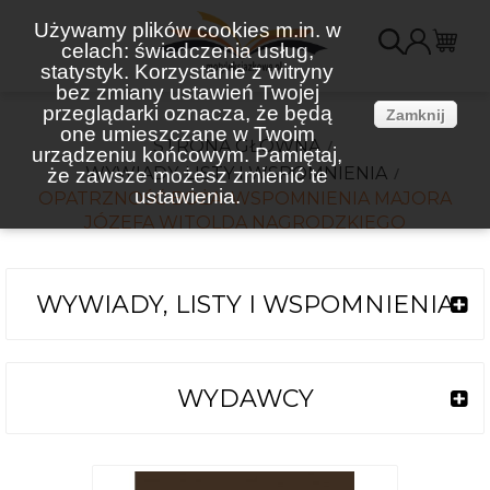
Używamy plików cookies m.in. w
celach: świadczenia usług,
K
statystyk. Korzystanie z witryny
bez zmiany ustawień Twojej
(
przeglądarki oznacza, że będą
Zamknij
one umieszczane w Twoim
STRONA GŁÓWNA
urządzeniu końcowym. Pamiętaj,
WYWIADY, LISTY I WSPOMNIENIA
że zawsze możesz zmienić te
ustawienia.
OPATRZNOŚĆ BOŻA. WSPOMNIENIA MAJORA
JÓZEFA WITOLDA NAGRODZKIEGO
WYWIADY, LISTY I WSPOMNIENIA
WYDAWCY