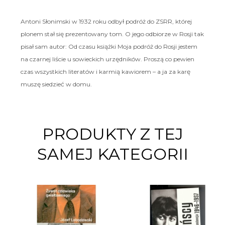
Antoni Słonimski w 1932 roku odbył podróż do ZSRR, której
plonem stał się prezentowany tom. O jego odbiorze w Rosji tak
pisał sam autor: Od czasu książki Moja podróż do Rosji jestem
na czarnej liście u sowieckich urzędników. Proszą co pewien
czas wszystkich literatów i karmią kawiorem – a ja za karę
muszę siedzieć w domu.
PRODUKTY Z TEJ
SAMEJ KATEGORII