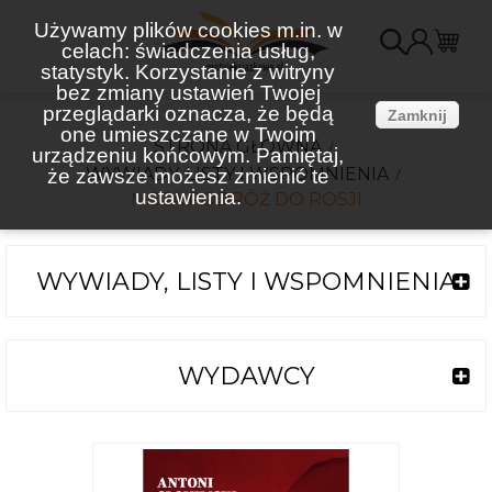
Używamy plików cookies m.in. w
celach: świadczenia usług,
K
statystyk. Korzystanie z witryny
bez zmiany ustawień Twojej
(
przeglądarki oznacza, że będą
Zamknij
one umieszczane w Twoim
STRONA GŁÓWNA
urządzeniu końcowym. Pamiętaj,
WYWIADY, LISTY I WSPOMNIENIA
że zawsze możesz zmienić te
ustawienia.
MOJA PODRÓŻ DO ROSJI
WYWIADY, LISTY I WSPOMNIENIA
WYDAWCY