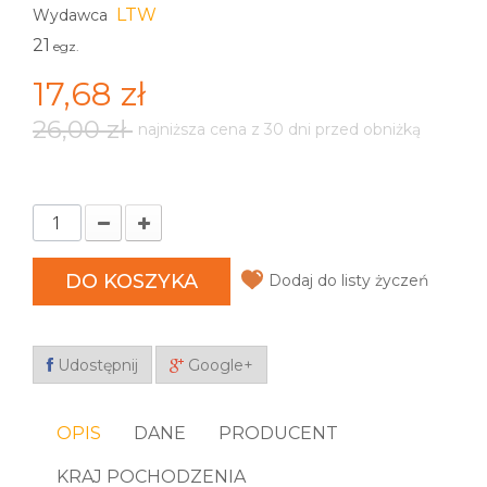
LTW
Wydawca
21
egz.
17,68 zł
26,00 zł
najniższa cena z 30 dni przed obniżką
DO KOSZYKA
Dodaj do listy życzeń
Udostępnij
Google+
OPIS
DANE
PRODUCENT
KRAJ POCHODZENIA