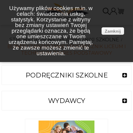
Używamy plików cookies m.in. w
celach: świadczenia usług,
K
statystyk. Korzystanie z witryny
bez zmiany ustawień Twojej
(
przeglądarki oznacza, że będą
Zamknij
one umieszczane w Twoim
STRONA GŁÓWNA
PODRĘCZNIKI SZKOLNE
urządzeniu końcowym. Pamiętaj,
BIZNES I ZARZĄDZANIE 1 PODRĘCZNIK LICEUM I
że zawsze możesz zmienić te
TECHNIKUM ZAKRES PODSTAWOWY
ustawienia.
PODRĘCZNIKI SZKOLNE
WYDAWCY