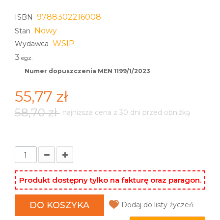
9788302216008
ISBN
Nowy
Stan
WSIP
Wydawca
3
egz.
Numer dopuszczenia MEN 1199/1/2023
55,77 zł
58,70 zł
najniższa cena z 30 dni przed obniżką
Produkt dostępny tylko na fakturę oraz paragon.
DO KOSZYKA
Dodaj do listy życzeń