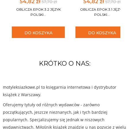
54,82 zł
54,82 zł
57,70 zł
57,70 zł
OBLICZA EPOK 3.2 JĘZYK
OBLICZA EPOK 3.1 JĘZYK
POLSKI...
POLSKI...
DO KOSZYKA
DO KOSZYKA
KRÓTKO O NAS:
motyleksiazkowe.pl to księgarnia internetowa i dystrybutor
książek z Warszawy.
Oferujemy tytuły od różnych wydawców - zarówno
początkujących, jeszcze nieznanych, jak i tych bardziej
popularnych. Specjalizujemy się jednak w niszowych
wydawnictwach. Miłośnik książek znajdzie u nas pozycje z wielu