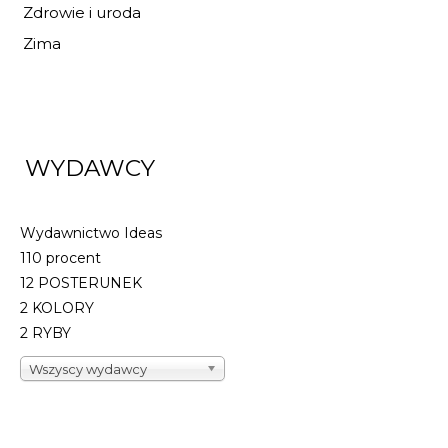
Zdrowie i uroda
Zima
FIZYKA 3 PODRĘCZ
LICEUM I...
62,60 zł
65,90 zł
WYDAWCY
DO KOSZYKA
Wydawnictwo Ideas
110 procent
12 POSTERUNEK
2 KOLORY
2 RYBY
Wszyscy wydawcy