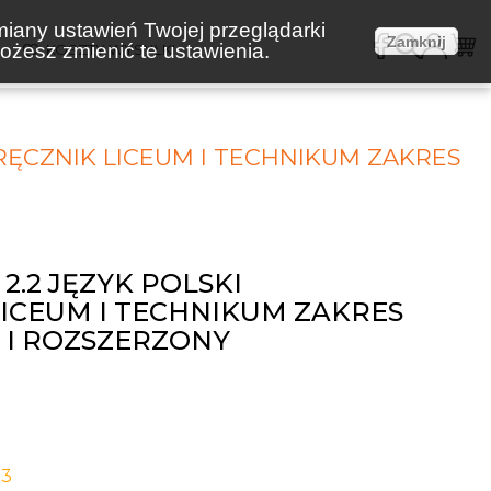
miany ustawień Twojej przeglądarki
Zamknij
żesz zmienić te ustawienia.
E
KOSZTY WYSYŁKI
DRĘCZNIK LICEUM I TECHNIKUM ZAKRES
2.2 JĘZYK POLSKI
ICEUM I TECHNIKUM ZAKRES
I ROZSZERZONY
-3