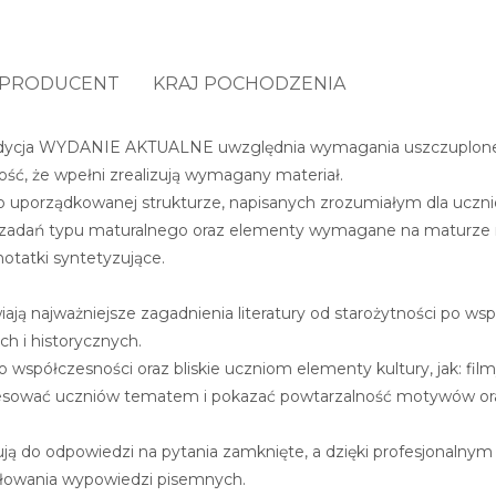
PRODUCENT
KRAJ POCHODZENIA
edycja WYDANIE AKTUALNE uwzględnia wymagania uszczuplonej
ść, że wpełni zrealizują wymagany materiał.
o uporządkowanej strukturze, napisanych zrozumiałym dla uczni
ele zadań typu maturalnego oraz elementy wymagane na maturze 
otatki syntetyzujące.
iają najważniejsze zagadnienia literatury od starożytności po w
h i historycznych.
 współczesności oraz bliskie uczniom elementy kultury, jak: film
esować uczniów tematem i pokazać powtarzalność motywów oraz 
ją do odpowiedzi na pytania zamknięte, a dzięki profesjonaln
łowania wypowiedzi pisemnych.