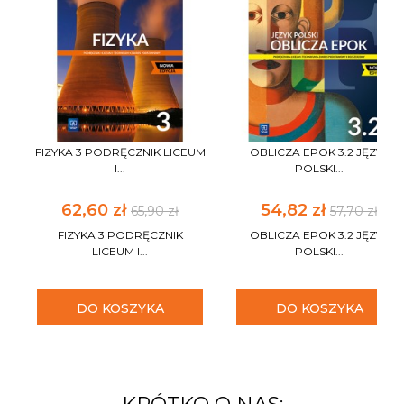
FIZYKA 3 PODRĘCZNIK LICEUM
OBLICZA EPOK 3.2 JĘZYK
I...
POLSKI...
62,60 zł
54,82 zł
65,90 zł
57,70 zł
FIZYKA 3 PODRĘCZNIK
OBLICZA EPOK 3.2 JĘZYK
LICEUM I...
POLSKI...
DO KOSZYKA
DO KOSZYKA