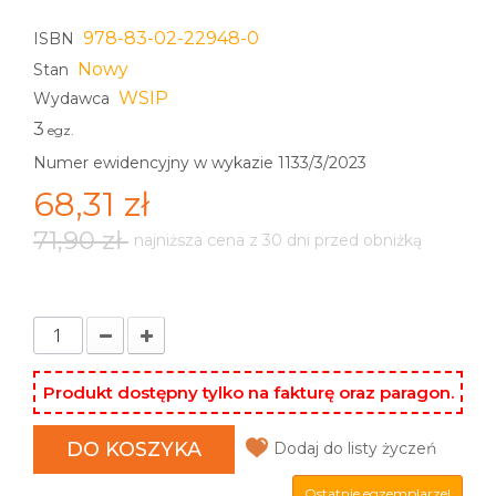
978-83-02-22948-0
ISBN
Nowy
Stan
WSIP
Wydawca
3
egz.
Numer ewidencyjny w wykazie 1133/3/2023
68,31 zł
71,90 zł
najniższa cena z 30 dni przed obniżką
Produkt dostępny tylko na fakturę oraz paragon.
DO KOSZYKA
Dodaj do listy życzeń
Ostatnie egzemplarze!