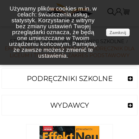
Używamy plików cookies m.in. w
celach: świadczenia usług,
K
statystyk. Korzystanie z witryny
bez zmiany ustawień Twojej
(
przeglądarki oznacza, że będą
Zamknij
one umieszczane w Twoim
STRONA GŁÓWNA
PODRĘCZNIKI SZKOLNE
urządzeniu końcowym. Pamiętaj,
EFFEKT NEU 3 JĘZYK NIEMIECKI PODRĘCZNIK DLA
że zawsze możesz zmienić te
LICEUM I TECHNIKUM. ZAKRES PODSTAWOWY
ustawienia.
PODRĘCZNIKI SZKOLNE
WYDAWCY