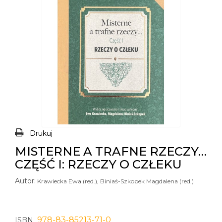
Drukuj
MISTERNE A TRAFNE RZECZY…
CZĘŚĆ I: RZECZY O CZŁEKU
Autor:
Krawiecka Ewa (red.), Biniaś-Szkopek Magdalena (red.)
978-83-85213-71-0
ISBN