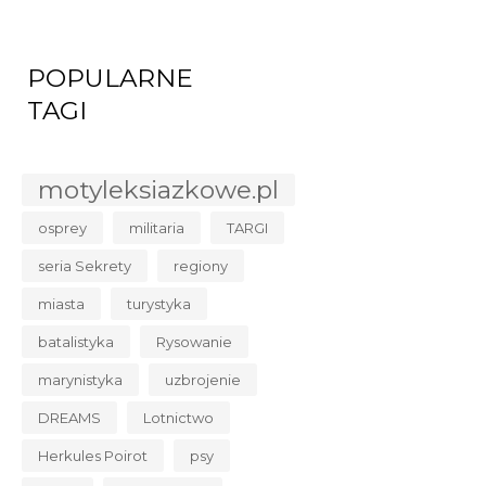
POPULARNE
TAGI
motyleksiazkowe.pl
osprey
militaria
TARGI
seria Sekrety
regiony
miasta
turystyka
batalistyka
Rysowanie
marynistyka
uzbrojenie
DREAMS
Lotnictwo
Herkules Poirot
psy