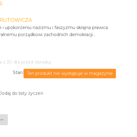
6
ARUTOWICZA
 i upokorzeniu nazizmu i faszyzmu skrajna prawica
ralnemu porządkowi zachodnich demokracji...
a z 30 dni przed obniżką
Stan:
Ten produkt nie występuje w magazynie
Dodaj do listy życzeń
e+