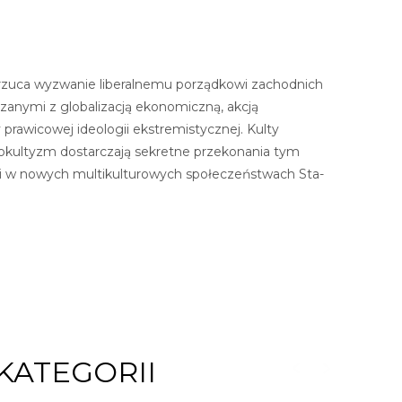
rzuca wyzwanie li­beralnemu porządkowi zachodnich
za­nymi z globalizacją ekonomiczną, akcją
 prawicowej ideologii ekstremistycznej. Kulty
 okultyzm dostarczają sekretne przekonania tym
ości w nowych multikulturowych społeczeństwach Sta­
KATEGORII