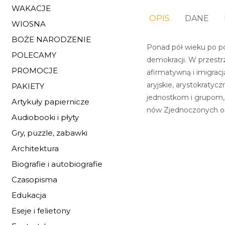
WAKACJE
OPIS
DANE
WIOSNA
BOŻE NARODZENIE
Ponad pół wieku po po
POLECAMY
demokracji. W przestrz
PROMOCJE
afirmatywną i imigracj
aryjskie, arystokra­t
PAKIETY
jednostkom i grupom, 
Artykuły papiernicze
nów Zjednoczonych or
Audiobooki i płyty
Gry, puzzle, zabawki
Architektura
Biografie i autobiografie
Czasopisma
Edukacja
Eseje i felietony