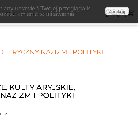
miany ustawień Twojej przeglądarki
Zamknij
żesz zmienić te ustawienia.
E
KOSZTY WYSYŁKI
OTERYCZNY NAZIZM I POLITYKI
. KULTY ARYJSKIE,
NAZIZM I POLITYKI
olas