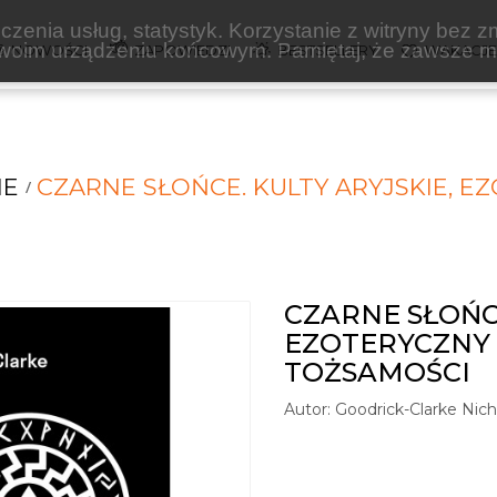
zenia usług, statystyk. Korzystanie z witryny bez z
oim urządzeniu końcowym. Pamiętaj, że zawsze mo
NOWOŚCI
ZAPOWIEDZI
BESTSELLERY
WAKACJ
NE
CZARNE SŁOŃCE. KULTY ARYJSKIE, EZ
CZARNE SŁOŃCE
EZOTERYCZNY 
TOŻSAMOŚCI
Autor:
Goodrick-Clarke Nich