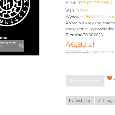
978-83-981050-2-
ISBN
Nowy
Stan
INSTYTUT N
Wydawca
Ponad pół wieku po porażce
znowu rzuca wyzwanie li­be
Premiera 30.06.2026.
46,92 zł
z większe
69,00 zł
najniższa cen
NIEDOSTĘPNY
Udostępnij
Googl