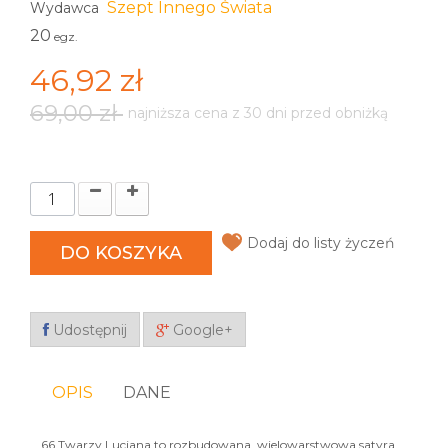
Szept Innego Świata
Wydawca
20
egz.
46,92 zł
69,00 zł
najniższa cena z 30 dni przed obniżką
Dodaj do listy życzeń
DO KOSZYKA
Udostępnij
Google+
OPIS
DANE
66 Twarzy Lucjana to rozbudowana, wielowarstwowa satyra,