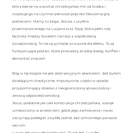
która bierze na warsztat chrześcijański mit od środka i
rozpisuje go na czynniki pierwsze poprzez fabularną grę
postaciami. Mamy tu boga, Jezusa, Lucyfera
przemianowanego na Lucjana oraz Tosię, która pełni rolę
łącznika między światem narracji a współczesną
świadomością. To nie są symbole wrzucone dla efektu. To są
funkcjonujące postaci, które prowadzą ze sobą dialog, konflikt i
demontaż znaczeń.
Bóg w tej książce nie jest abstrakcyjnym absolutem. Jest bytem
działającym chaotycznie, impulsywnie, często w sposób
przypominający dziecko z nieograniczoną sprawczością i
zerową odpowiedzialnością.
Jezus, podobnie jak cała konstrukcja chrześcijańska, zostaje
umieszczony w przestrzeni, gdzie jego zachowania i nauki
zaczynają podlegać zwykłej ocenie, bez ochronnego parasola
sacrum.
Lucjan jest osią całej konstrukcji. To nie jest „Lucyfer