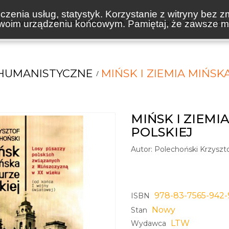
zenia usług, statystyk. Korzystanie z witryny bez z
oim urządzeniu końcowym. Pamiętaj, że zawsze mo
NOWOŚCI
ZAPOWIEDZI
BESTSELLERY
WAKACJ
 HUMANISTYCZNE
MIŃSK I ZIEMIA MIŃSK
MIŃSK I ZIEMI
POLSKIEJ
Autor:
Polechoński Krzyszt
978-83-7565-942-
ISBN
Nowy
Stan
LTW
Wydawca