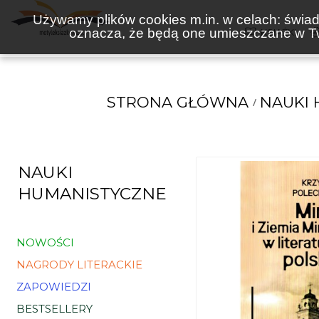
Używamy plików cookies m.in. w celach: świadc
oznacza, że będą one umieszczane w Tw
KSIĄŻKI
STRONA GŁÓWNA
NAUKI
NAUKI
HUMANISTYCZNE
NOWOŚCI
NAGRODY LITERACKIE
ZAPOWIEDZI
BESTSELLERY