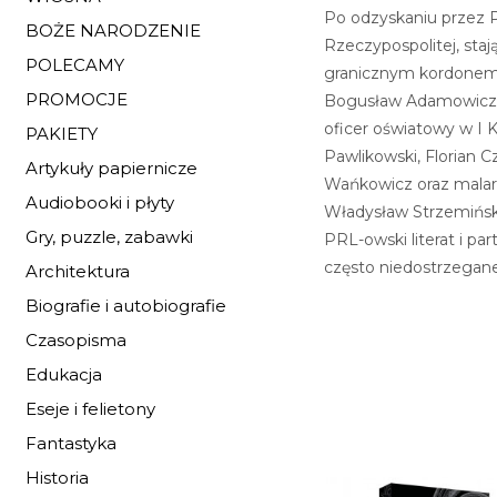
Po odzyskaniu przez Po
BOŻE NARODZENIE
Rzeczypospolitej, staj
POLECAMY
granicznym kordonem. 
PROMOCJE
Bogusław Adamowicz. N
oficer oświatowy w I K
PAKIETY
Pawlikowski, Florian C
Artykuły papiernicze
Wańkowicz oraz malarz 
Audiobooki i płyty
Władysław Strzemiński,
Gry, puzzle, zabawki
PRL-owski literat i pa
często niedostrzegane
Architektura
Biografie i autobiografie
Czasopisma
Edukacja
Eseje i felietony
Fantastyka
Historia