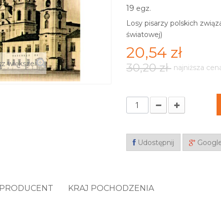
19
egz.
Losy pisarzy polskich zwią
światowej)
20,54 zł
z większe
30,20 zł
najniższa cen
Udostępnij
Googl
PRODUCENT
KRAJ POCHODZENIA