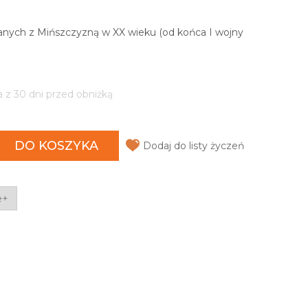
zanych z Mińszczyzną w XX wieku (od końca I wojny
a z 30 dni przed obniżką
DO KOSZYKA
Dodaj do listy życzeń
e+