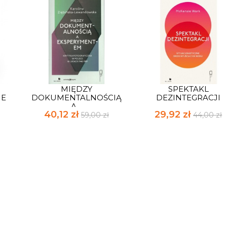
MIĘDZY
SPEKTAKL
IE
DOKUMENTALNOŚCIĄ
DEZINTEGRACJI
A...
40,12 zł
29,92 zł
59,00 zł
44,00 zł