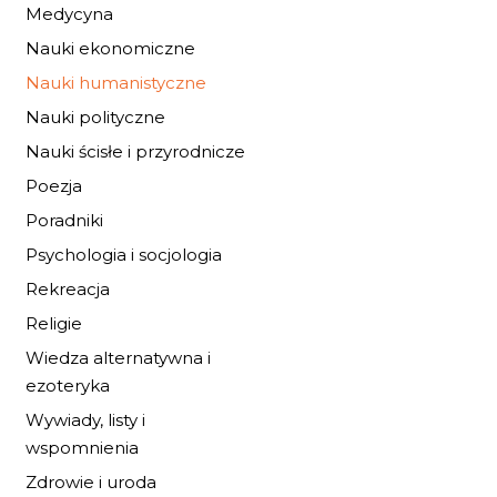
Medycyna
Nauki ekonomiczne
Nauki humanistyczne
Nauki polityczne
Nauki ścisłe i przyrodnicze
Poezja
NAJGŁĘBSZE,
Poradniki
SPOKOJNE MORSK
DNO
Psychologia i socjologia
27,20 zł
40,00 zł
Rekreacja
Religie
DO KOSZYKA
Wiedza alternatywna i
ezoteryka
Wywiady, listy i
wspomnienia
Zdrowie i uroda