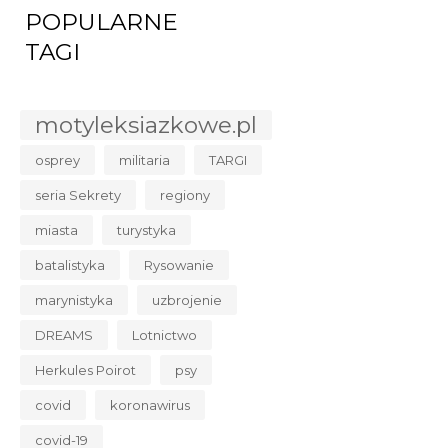
POPULARNE
TAGI
motyleksiazkowe.pl
osprey
militaria
TARGI
seria Sekrety
regiony
miasta
turystyka
batalistyka
Rysowanie
marynistyka
uzbrojenie
DREAMS
Lotnictwo
Herkules Poirot
psy
covid
koronawirus
covid-19