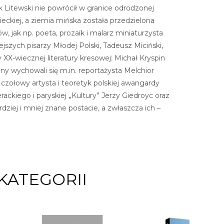
k Litewski nie powrócił w granice odrodzonej
ieckiej, a ziemia mińska została przedzielona
 jak np. poeta, prozaik i malarz miniaturzysta
szych pisarzy Młodej Polski, Tadeusz Miciński,
XX-wiecznej literatury kresowej: Michał Kryspin
iny wychowali się m.in. reportażysta Melchior
 czołowy artysta i teoretyk polskiej awangardy
ackiego i paryskiej „Kultury” Jerzy Giedroyc oraz
ziej i mniej znane postacie, a zwłaszcza ich –
KATEGORII