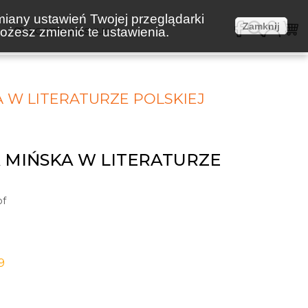
miany ustawień Twojej przeglądarki
Zamknij
żesz zmienić te ustawienia.
E
KOSZTY WYSYŁKI
A W LITERATURZE POLSKIEJ
A MIŃSKA W LITERATURZE
of
9