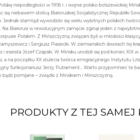
lskę niepodległości w 1918 r. i wojnie polsko-bolszewickiej Mińs
ąc się niebawem stolicą Białoruskiej Socjalistycznej Republiki Sow
Jednak stamtąd wywodziło się wielu wybitnych polskich twórców,
a Białorusi w rewolucyjnym zamęcie zginął jeden z najwybitniej
orpusie Polskim. Z Mińszczyzną związani byli w młodości klasycy 
zarnyszewicz i Sergiusz Piasecki. W ziemiańskich dworach tej kra
i eseista Józef Czapski. W Mińsku urodzili się pod koniec XIX w.
 a na początku XX stulecia twórca emigracyjnego Instytutu Liter
rtyjny funkcjonariusz Jerzy Putrament… Warto przypomnieć te bard
 bądź pomijane – związki z Mińskiem i Mińszczyzną.
PRODUKTY Z TEJ SAMEJ 