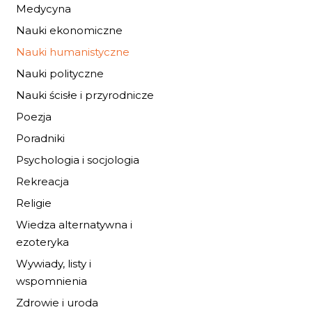
NAJGŁĘBSZE,
Medycyna
SPOKOJNE MORSK
DNO
Nauki ekonomiczne
27,20 zł
40,00 zł
Nauki humanistyczne
DO KOSZYKA
Nauki polityczne
Nauki ścisłe i przyrodnicze
Poezja
Poradniki
Psychologia i socjologia
Rekreacja
Religie
Wiedza alternatywna i
ezoteryka
Wywiady, listy i
wspomnienia
Zdrowie i uroda