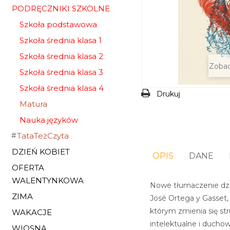
PODRĘCZNIKI SZKOLNE
Szkoła podstawowa
Szkoła średnia klasa 1
Szkoła średnia klasa 2
Zobac
Szkoła średnia klasa 3
Szkoła średnia klasa 4
Drukuj
Matura
Nauka języków
TataTeżCzyta
DZIEŃ KOBIET
OPIS
DANE
OFERTA
WALENTYNKOWA
Nowe tłumaczenie dzieł
ZIMA
José Ortega y Gasset,
którym zmienia się str
WAKACJE
intelektualne i duchowe
WIOSNA