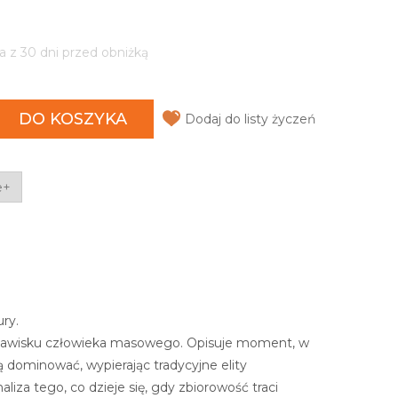
a z 30 dni przed obniżką
DO KOSZYKA
Dodaj do listy życzeń
e+
ry.
ię zjawisku człowieka masowego. Opisuje moment, w
ą dominować, wypierając tradycyjne elity
aliza tego, co dzieje się, gdy zbiorowość traci