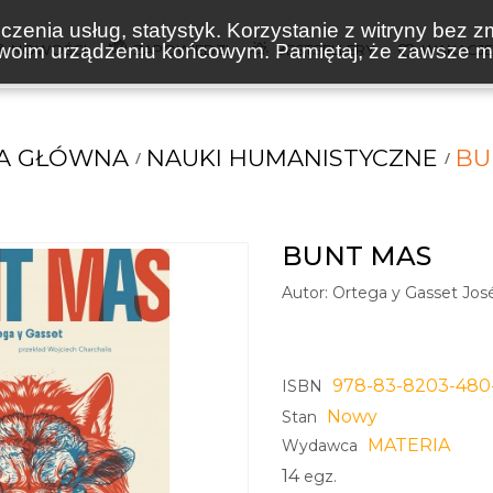
zenia usług, statystyk. Korzystanie z witryny bez z
oim urządzeniu końcowym. Pamiętaj, że zawsze mo
NOWOŚCI
ZAPOWIEDZI
BESTSELLERY
WAKACJ
A GŁÓWNA
NAUKI HUMANISTYCZNE
BU
BUNT MAS
Autor:
Ortega y Gasset Jos
978-83-8203-480
ISBN
Nowy
Stan
MATERIA
Wydawca
14
egz.