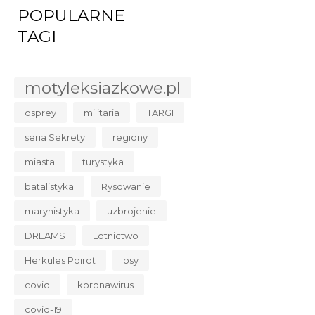
POPULARNE
TAGI
motyleksiazkowe.pl
osprey
militaria
TARGI
seria Sekrety
regiony
miasta
turystyka
batalistyka
Rysowanie
marynistyka
uzbrojenie
DREAMS
Lotnictwo
Herkules Poirot
psy
covid
koronawirus
covid-19