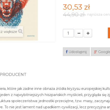
30,53 zł
44,90 zł
najniższa cen
z większe
Udostępnij
Googl
PRODUCENT
a, które jak żadne inne obnaża źródła kryzysu europejskiej kultu
 jeden z najwybitniejszych hiszpańskich myślicieli, przygląda s
uktura społeczeństwa: jednostki przeciętne, tzw. masy, zaczynaj
. To nie jest lament nad upadkiem cywilizacji, lecz precyzyjna an