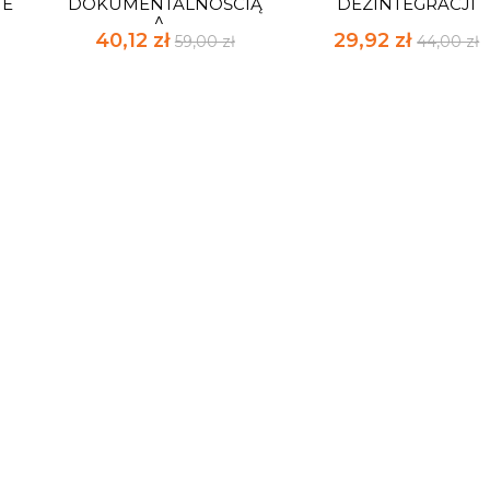
IE
DOKUMENTALNOŚCIĄ
DEZINTEGRACJI
A...
40,12 zł
29,92 zł
59,00 zł
44,00 zł