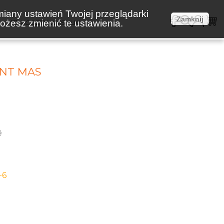
miany ustawień Twojej przeglądarki
Zamknij
żesz zmienić te ustawienia.
E
KOSZTY WYSYŁKI
NT MAS
é
-6