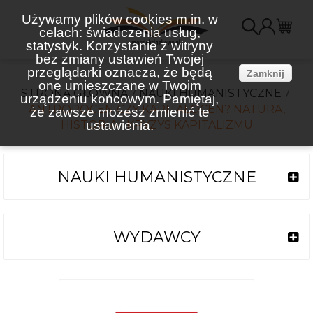
Używamy plików cookies m.in. w
celach: świadczenia usług,
K
statystyk. Korzystanie z witryny
bez zmiany ustawień Twojej
(
przeglądarki oznacza, że będą
Zamknij
one umieszczane w Twoim
STRONA GŁÓWNA
NAUKI HUMANISTYCZNE
urządzeniu końcowym. Pamiętaj,
ANTROPOCEN CZY KAPITAŁOCEN? NATURA,
że zawsze możesz zmienić te
HISTORIA I KRYZYS KAPITALIZMU
ustawienia.
NAUKI HUMANISTYCZNE
WYDAWCY