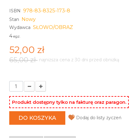
978-83-8325-173-8
ISBN
Nowy
Stan
SŁOWO/OBRAZ
Wydawca
4
egz.
52,00 zł
65,00 zł
najniższa cena z 30 dni przed obniżką
Produkt dostępny tylko na fakturę oraz paragon.
DO KOSZYKA
Dodaj do listy życzeń