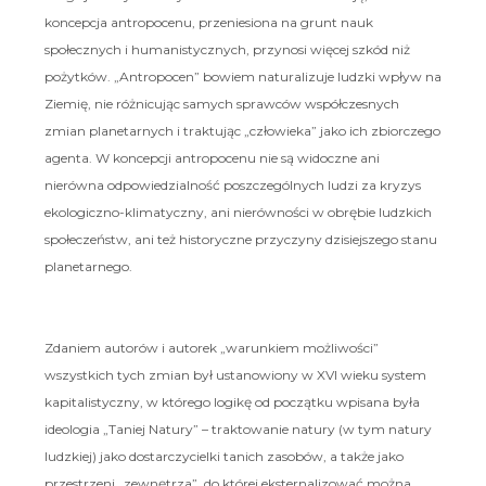
koncepcja antropocenu, przeniesiona na grunt nauk
społecznych i humanistycznych, przynosi więcej szkód niż
pożytków. „Antropocen” bowiem naturalizuje ludzki wpływ na
Ziemię, nie różnicując samych sprawców współczesnych
zmian planetarnych i traktując „człowieka” jako ich zbiorczego
agenta. W koncepcji antropocenu nie są widoczne ani
nierówna odpowiedzialność poszczególnych ludzi za kryzys
ekologiczno-klimatyczny, ani nierówności w obrębie ludzkich
społeczeństw, ani też historyczne przyczyny dzisiejszego stanu
planetarnego.
Zdaniem autorów i autorek „warunkiem możliwości”
wszystkich tych zmian był ustanowiony w XVI wieku system
kapitalistyczny, w którego logikę od początku wpisana była
ideologia „Taniej Natury” – traktowanie natury (w tym natury
ludzkiej) jako dostarczycielki tanich zasobów, a także jako
przestrzeni „zewnętrza”, do której eksternalizować można