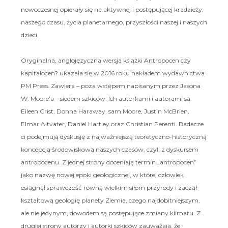
nowoczesnej opierały się na aktywnej i postępującej kradzieży:
naszego czasu, życia planetarnego, przyszłości naszej i naszych
dzieci.
Oryginalna, anglojęzyczna wersja książki Antropocen czy
kapitałocen? ukazała się w 2016 roku nakładem wydawnictwa
PM Press. Zawiera – poza wstępem napisanym przez Jasona
W. Moore’a – siedem szkiców. Ich autorkami i autorami są:
Eileen Crist, Donna Haraway, sam Moore, Justin McBrien,
Elmar Altvater, Daniel Hartley oraz Christian Perenti. Badacze
ci podejmują dyskusję z najważniejszą teoretyczno-historyczną
koncepcją środowiskową naszych czasów, czyli z dyskursem
antropocenu. Z jednej strony doceniają termin „antropocen”
jako nazwę nowej epoki geologicznej, w której człowiek
osiągnął sprawczość równą wielkim siłom przyrody i zaczął
kształtową geologię planety Ziemia, czego najdobitniejszym,
ale nie jedynym, dowodem są postępujące zmiany klimatu. Z
drugiej strony autorzy i autorki szkiców zauważają, że