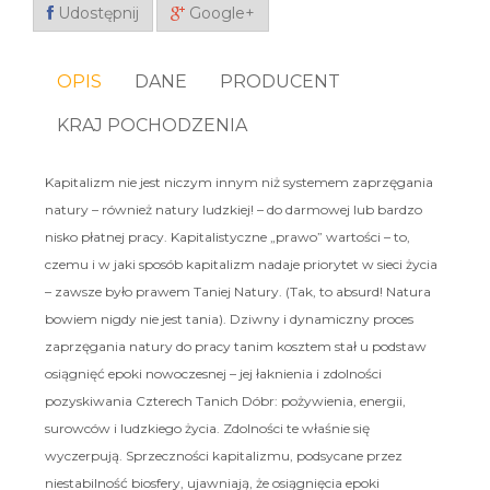
Udostępnij
Google+
OPIS
DANE
PRODUCENT
KRAJ POCHODZENIA
Kapitalizm nie jest niczym innym niż systemem zaprzęgania
natury – również natury ludzkiej! – do darmowej lub bardzo
nisko płatnej pracy. Kapitalistyczne „prawo” wartości – to,
czemu i w jaki sposób kapitalizm nadaje priorytet w sieci życia
– zawsze było prawem Taniej Natury. (Tak, to absurd! Natura
bowiem nigdy nie jest tania). Dziwny i dynamiczny proces
zaprzęgania natury do pracy tanim kosztem stał u podstaw
osiągnięć epoki nowoczesnej – jej łaknienia i zdolności
pozyskiwania Czterech Tanich Dóbr: pożywienia, energii,
surowców i ludzkiego życia. Zdolności te właśnie się
wyczerpują. Sprzeczności kapitalizmu, podsycane przez
niestabilność biosfery, ujawniają, że osiągnięcia epoki