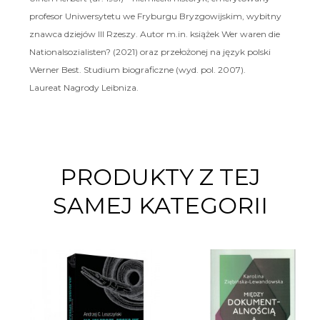
profesor Uniwersytetu we Fryburgu Bryzgowijskim, wybitny
znawca dziejów III Rzeszy. Autor m.in. książek Wer waren die
Nationalsozialisten? (2021) oraz przełożonej na język polski
Werner Best. Studium biograficzne (wyd. pol. 2007).
Laureat Nagrody Leibniza.
PRODUKTY Z TEJ
SAMEJ KATEGORII