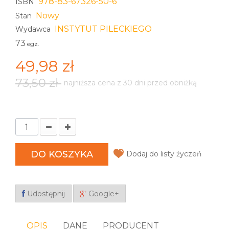
978-83-67326-50-6
ISBN
Nowy
Stan
INSTYTUT PILECKIEGO
Wydawca
73
egz.
49,98 zł
73,50 zł
najniższa cena z 30 dni przed obniżką
DO KOSZYKA
Dodaj do listy życzeń
Udostępnij
Google+
OPIS
DANE
PRODUCENT