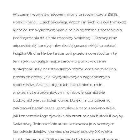
W czasie II wojny światowej miliony pracowników z ZSRS,
Polski, Francji, Czechosłowacji, Włoch i innych krajów trafiło do
Niemiec. Ich wykorzystywanie miało ogromne znaczenie dla
podtrzymania działania machiny wojennej III Rzeszy oraz
odpowiedniej kondycji niemieckiej gospodarki jako całości.
Książka Ulricha Herberta stanowi przełomowe studium tej
tematyki, uwzględniające zarówno punkt widzenia
funkcjonariuszy nazistowskiego reżimu oraz niemieckich
przedsiębiorców, jak i wyzyskiwanych zagranicznych
robotników. Analizą objęto ich zatrudnienie, m.in.
w przemyśle zbrojeniowym, rolnictwie, górnictwie,
budownictwie czy kolejnictwie. Dzięki imponującemu
zakresowi badań praca uzmysławia nam zarówno skalę,
jak i znaczenie tego zjawiska dla zrozumienia historii II wojny
światowej. Jednocześnie autor umieszcza je w szerszym
kontekście dziejów Niemiec pierwszej połowy XX wieku.
Ulrich Herbert (ur. 1951) – niemiecki historyk, emerytowany