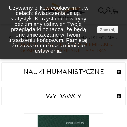
Używamy plików cookies m.in. w
celach: świadczenia usług,
K
statystyk. Korzystanie z witryny
bez zmiany ustawień Twojej
(
przeglądarki oznacza, że będą
Zamknij
one umieszczane w Twoim
STRONA GŁÓWNA
NAUKI HUMANISTYCZNE
urządzeniu końcowym. Pamiętaj,
ROBOTNICY ZAGRANICZNI W NIEMIECKIEJ
że zawsze możesz zmienić te
GOSPODARCE WOJENNEJ 1939–1945
ustawienia.
NAUKI HUMANISTYCZNE
WYDAWCY