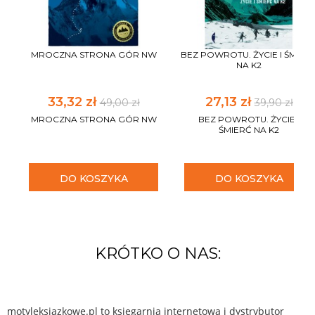
MROCZNA STRONA GÓR NW
BEZ POWROTU. ŻYCIE I ŚMIER
NA K2
33,32 zł
27,13 zł
49,00 zł
39,90 zł
MROCZNA STRONA GÓR NW
BEZ POWROTU. ŻYCIE I
ŚMIERĆ NA K2
DO KOSZYKA
DO KOSZYKA
KRÓTKO O NAS:
motyleksiazkowe.pl to księgarnia internetowa i dystrybutor