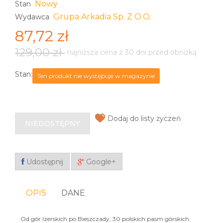
Nowy
Stan
Grupa Arkadia Sp. Z O.o.
Wydawca
87,72 zł
129,00 zł
najniższa cena z 30 dni przed obniżką
Stan:
Ten produkt nie występuje w magazynie
Dodaj do listy życzeń
NIEDOSTĘPNY
Udostępnij
Google+
OPIS
DANE
Od gór Izerskich po Bieszczady, 30 polskich pasm górskich.