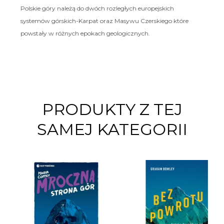
Polskie góry należą do dwóch rozległych europejskich
systemów górskich-Karpat oraz Masywu Czerskiego które
powstały w różnych epokach geologicznych.
PRODUKTY Z TEJ
SAMEJ KATEGORII