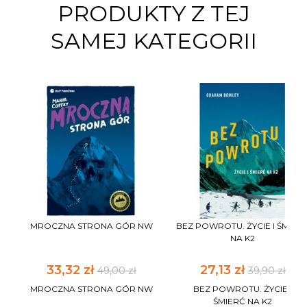
PRODUKTY Z TEJ
SAMEJ KATEGORII
MROCZNA STRONA GÓR NW
BEZ POWROTU. ŻYCIE I ŚMIER
NA K2
33,32 zł
27,13 zł
49,00 zł
39,90 zł
MROCZNA STRONA GÓR NW
BEZ POWROTU. ŻYCIE I
ŚMIERĆ NA K2