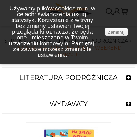
Używamy plików cookies m.in. w
celach: świadczenia usług,
K
statystyk. Korzystanie z witryny
bez zmiany ustawień Twojej
(
przeglądarki oznacza, że będą
Zamknij
one umieszczane w Twoim
STRONA GŁÓWNA
LITERATURA PODRÓŻNICZA
urządzeniu końcowym. Pamiętaj,
POLSKA DLA DZIECI NA URLOP WEEKEND
że zawsze możesz zmienić te
ustawienia.
WAKACJE
LITERATURA PODRÓŻNICZA
WYDAWCY