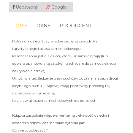
Udostępnij
Google+
OPIS
DANE
PRODUCENT
Polska dla dzieci łączy w sobie cechy przewodnika
turystycznego i atlasu samochodowego.
Przeznaczona jest dla dzieci, które już same czytają (lub
dopiero opanowują tę sztukę) i zachęca je do samodzielnego
odkrywania atrakcji.
Umożliwia też śledzenie trasy podróży, gdyż na mapach drogi
(szybkiego ruchu i krajowe) mają poprawny przebieg i są
oznakowane numerami,
tak jak w atlasach samochodowych dla dorosłych.
Książka zaspokaja więc elementarną ciekawość dziecka i
dostarcza odpowiedzi na takie pytania jak:
Co warto zobaczyć?