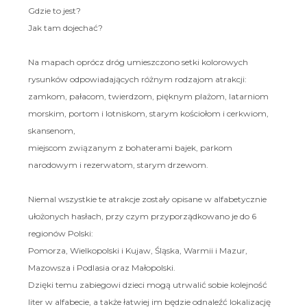
Gdzie to jest?
Jak tam dojechać?
Na mapach oprócz dróg umieszczono setki kolorowych
rysunków odpowiadających różnym rodzajom atrakcji:
zamkom, pałacom, twierdzom, pięknym plażom, latarniom
morskim, portom i lotniskom, starym kościołom i cerkwiom,
skansenom,
miejscom związanym z bohaterami bajek, parkom
narodowym i rezerwatom, starym drzewom.
Niemal wszystkie te atrakcje zostały opisane w alfabetycznie
ułożonych hasłach, przy czym przyporządkowano je do 6
regionów Polski:
Pomorza, Wielkopolski i Kujaw, Śląska, Warmii i Mazur,
Mazowsza i Podlasia oraz Małopolski.
Dzięki temu zabiegowi dzieci mogą utrwalić sobie kolejność
liter w alfabecie, a także łatwiej im będzie odnaleźć lokalizację