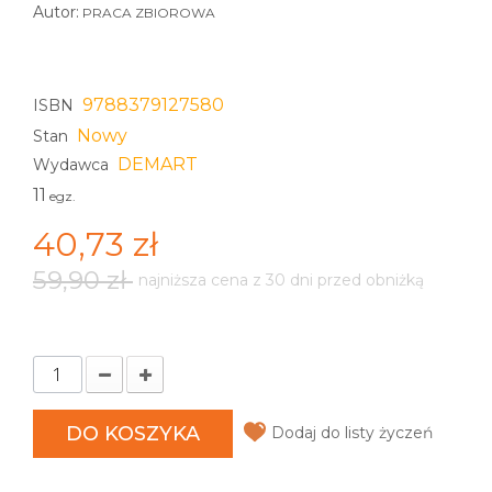
Autor:
PRACA ZBIOROWA
9788379127580
ISBN
Nowy
Stan
DEMART
Wydawca
11
egz.
40,73 zł
59,90 zł
najniższa cena z 30 dni przed obniżką
DO KOSZYKA
Dodaj do listy życzeń