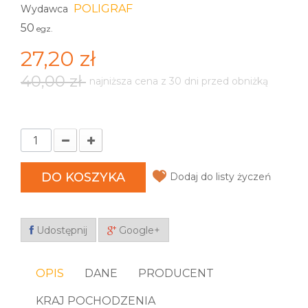
POLIGRAF
Wydawca
50
egz.
27,20 zł
40,00 zł
najniższa cena z 30 dni przed obniżką
DO KOSZYKA
Dodaj do listy życzeń
Udostępnij
Google+
OPIS
DANE
PRODUCENT
KRAJ POCHODZENIA