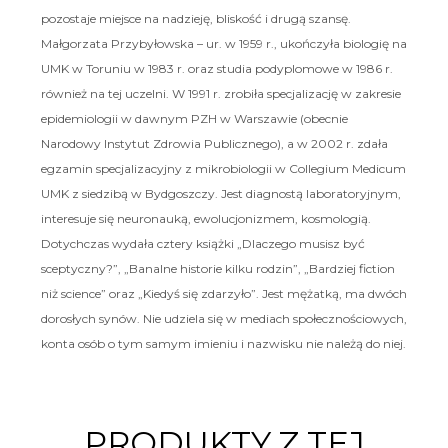
pozostaje miejsce na nadzieję, bliskość i drugą szansę.
Małgorzata Przybyłowska – ur. w 1959 r., ukończyła biologię na
UMK w Toruniu w 1983 r. oraz studia podyplomowe w 1986 r.
również na tej uczelni. W 1991 r. zrobiła specjalizację w zakresie
epidemiologii w dawnym PZH w Warszawie (obecnie
Narodowy Instytut Zdrowia Publicznego), a w 2002 r. zdała
egzamin specjalizacyjny z mikrobiologii w Collegium Medicum
UMK z siedzibą w Bydgoszczy. Jest diagnostą laboratoryjnym,
interesuje się neuronauką, ewolucjonizmem, kosmologią.
Dotychczas wydała cztery książki „Dlaczego musisz być
sceptyczny?”, „Banalne historie kilku rodzin”, „Bardziej fiction
niż science” oraz „Kiedyś się zdarzyło”. Jest mężatką, ma dwóch
dorosłych synów. Nie udziela się w mediach społecznościowych,
konta osób o tym samym imieniu i nazwisku nie należą do niej.
PRODUKTY Z TEJ