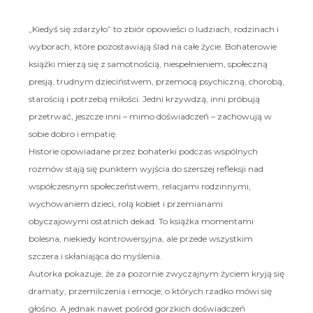
„Kiedyś się zdarzyło” to zbiór opowieści o ludziach, rodzinach i
wyborach, które pozostawiają ślad na całe życie. Bohaterowie
książki mierzą się z samotnością, niespełnieniem, społeczną
presją, trudnym dzieciństwem, przemocą psychiczną, chorobą,
starością i potrzebą miłości. Jedni krzywdzą, inni próbują
przetrwać, jeszcze inni – mimo doświadczeń – zachowują w
sobie dobro i empatię.
Historie opowiadane przez bohaterki podczas wspólnych
rozmów stają się punktem wyjścia do szerszej refleksji nad
współczesnym społeczeństwem, relacjami rodzinnymi,
wychowaniem dzieci, rolą kobiet i przemianami
obyczajowymi ostatnich dekad. To książka momentami
bolesna, niekiedy kontrowersyjna, ale przede wszystkim
szczera i skłaniająca do myślenia.
Autorka pokazuje, że za pozornie zwyczajnym życiem kryją się
dramaty, przemilczenia i emocje, o których rzadko mówi się
głośno. A jednak nawet pośród gorzkich doświadczeń