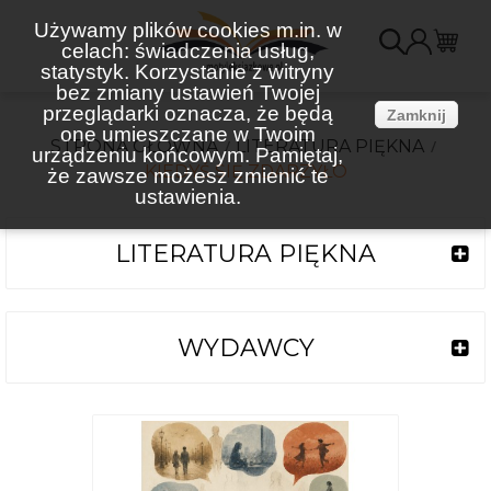
Używamy plików cookies m.in. w
celach: świadczenia usług,
K
statystyk. Korzystanie z witryny
bez zmiany ustawień Twojej
(
przeglądarki oznacza, że będą
Zamknij
one umieszczane w Twoim
STRONA GŁÓWNA
LITERATURA PIĘKNA
urządzeniu końcowym. Pamiętaj,
KIEDYŚ SIĘ ZDARZYŁO
że zawsze możesz zmienić te
ustawienia.
LITERATURA PIĘKNA
WYDAWCY