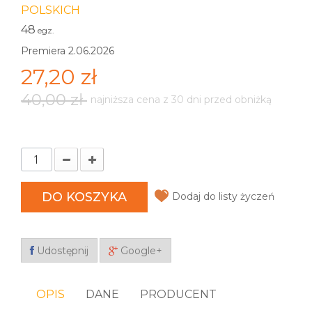
POLSKICH
48
egz.
Premiera 2.06.2026
27,20 zł
40,00 zł
najniższa cena z 30 dni przed obniżką
DO KOSZYKA
Dodaj do listy życzeń
Udostępnij
Google+
OPIS
DANE
PRODUCENT