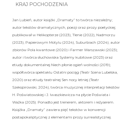
KRAJ POCHODZENIA
Jan Lubień, autor książki „Dramaty” to twórca niezależny;
autor tekstów dramatycznych, poezji oraz prozy poetyckiej;
publikował w Helikopterze (2023), Tlenie (2022), Nadmorzu
(2023), Papierowym Motylu (2024), Suburbiach (2024); autor
zbiorów Pola kwantowe (2020) i Farmer Warszawski (2023);
autor i twórca słuchowiska Systemy kubitowe (2023) oraz
etiudy dokumentalnej Niech płonie ogień wolności (2019);
współtwórca spektaklu Ostatni pociąg (Teatr Scena Lubelska,
2020) oraz etiudy teatralnej Sen nocy letniej (Teatr
Szekspirowski, 2024); twórca muzycznej interpretacji tekstów
H. Poświatowskiej i J. Iwaszkiewicza na płycie Poświata i
Ważka (2025). Ponadto jest trenerem, aktorem i reżyserem.
Książka „Dramaty” zawiera pięć tekstów w konwencji
postapokaliptycznej z elementami prozy surrealistycznej.