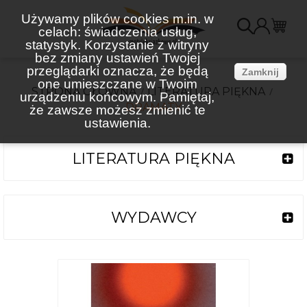
Używamy plików cookies m.in. w
celach: świadczenia usług,
K
statystyk. Korzystanie z witryny
bez zmiany ustawień Twojej
(
przeglądarki oznacza, że będą
Zamknij
one umieszczane w Twoim
STRONA GŁÓWNA
LITERATURA PIĘKNA
urządzeniu końcowym. Pamiętaj,
DRAMATY
że zawsze możesz zmienić te
ustawienia.
LITERATURA PIĘKNA
WYDAWCY