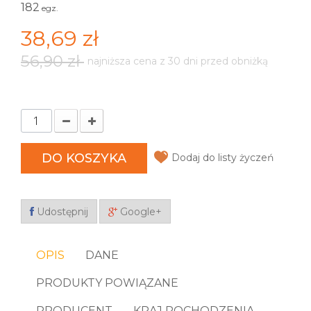
182
egz.
38,69 zł
56,90 zł
najniższa cena z 30 dni przed obniżką
DO KOSZYKA
Dodaj do listy życzeń
Udostępnij
Google+
OPIS
DANE
PRODUKTY POWIĄZANE
PRODUCENT
KRAJ POCHODZENIA