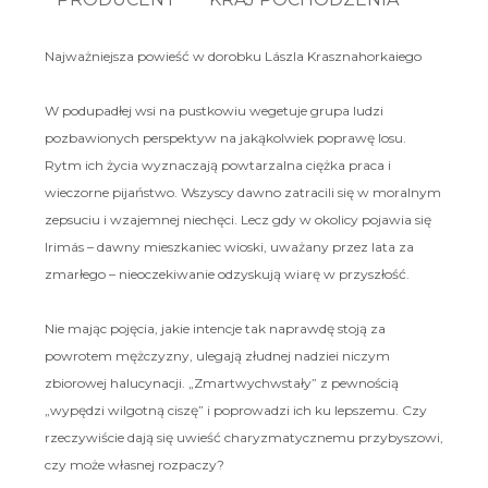
Najważniejsza powieść w dorobku Lászla Krasznahorkaiego
W podupadłej wsi na pustkowiu wegetuje grupa ludzi
pozbawionych perspektyw na jakąkolwiek poprawę losu.
Rytm ich życia wyznaczają powtarzalna ciężka praca i
wieczorne pijaństwo. Wszyscy dawno zatracili się w moralnym
zepsuciu i wzajemnej niechęci. Lecz gdy w okolicy pojawia się
Irimás – dawny mieszkaniec wioski, uważany przez lata za
zmarłego – nieoczekiwanie odzyskują wiarę w przyszłość.
Nie mając pojęcia, jakie intencje tak naprawdę stoją za
powrotem mężczyzny, ulegają złudnej nadziei niczym
zbiorowej halucynacji. „Zmartwychwstały” z pewnością
„wypędzi wilgotną ciszę” i poprowadzi ich ku lepszemu. Czy
rzeczywiście dają się uwieść charyzmatycznemu przybyszowi,
czy może własnej rozpaczy?