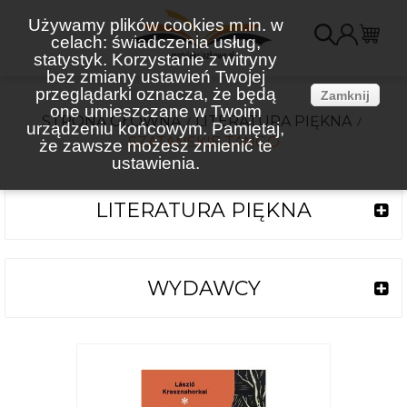
Używamy plików cookies m.in. w
celach: świadczenia usług,
K
statystyk. Korzystanie z witryny
bez zmiany ustawień Twojej
(
przeglądarki oznacza, że będą
Zamknij
one umieszczane w Twoim
STRONA GŁÓWNA
LITERATURA PIĘKNA
urządzeniu końcowym. Pamiętaj,
SZATAŃSKIE TANGO
że zawsze możesz zmienić te
ustawienia.
LITERATURA PIĘKNA
WYDAWCY