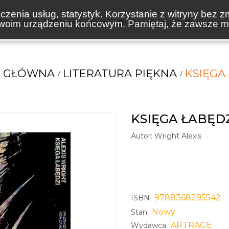
zenia usług, statystyk. Korzystanie z witryny bez z
oim urządzeniu końcowym. Pamiętaj, że zawsze mo
NOWOŚCI
ZAPOWIEDZI
BESTSELLERY
WAKACJ
 GŁÓWNA
LITERATURA PIĘKNA
KSIĘGA
KSIĘGA ŁABĘD
Autor:
Wright Alexis
9788368295542
ISBN
Nowy
Stan
ARTRAGE
Wydawca