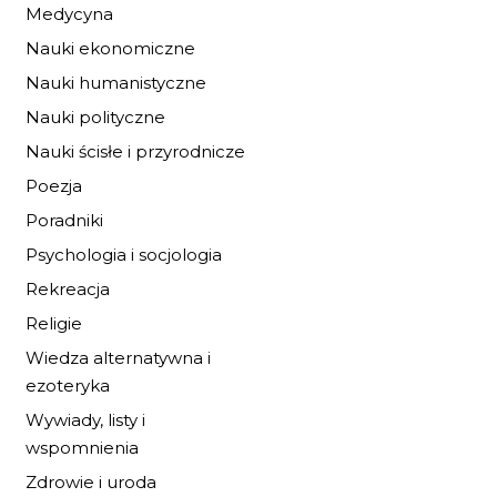
Medycyna
Nauki ekonomiczne
Nauki humanistyczne
Nauki polityczne
Nauki ścisłe i przyrodnicze
Poezja
BURZA PRZED
ŚWITEM
Poradniki
19,72 zł
29,00 zł
Psychologia i socjologia
Rekreacja
DO KOSZYKA
Religie
Wiedza alternatywna i
ezoteryka
Wywiady, listy i
wspomnienia
Zdrowie i uroda