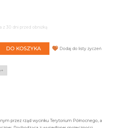
a z 30 dni przed obniżką
DO KOSZYKA
Dodaj do listy życzeń
e+
wanym przez rząd wycinku Terytorium Północnego, a
cznej. Pochodząca z wysiedlonej społeczności