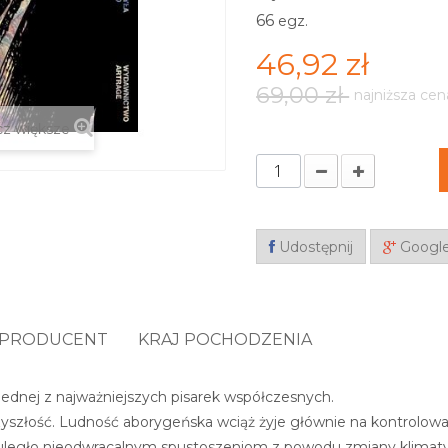
66
egz.
46,92 zł
69,00 zł
najniższa cen
z większe
Udostępnij
Googl
PRODUCENT
KRAJ POCHODZENIA
ednej z najważniejszych pisarek współczesnych.
przyszłość. Ludność aborygeńska wciąż żyje głównie na kontrolo
 uległo nieodwracalnym spustoszeniom z powodu zmiany klimaty