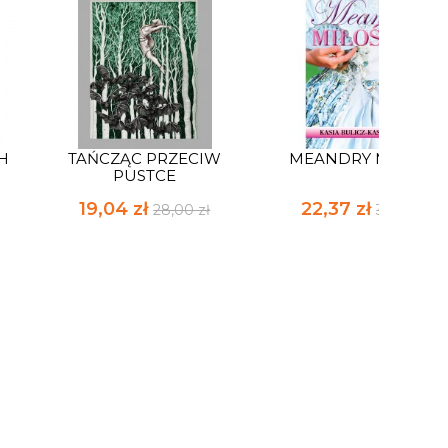
H
TAŃCZĄC PRZECIW
MEANDRY MIŁOŚCI
PUSTCE
19,04 zł
22,37 zł
28,00 zł
32,90 zł