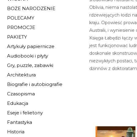
Oblivia, niema nastol
BOŻE NARODZENIE
rdzewiejących łodzi na
POLECAMY
kraju. Opowieść prow
PROMOCJE
Australii, i wyniesien
PAKIETY
Księga Łabędzi łączy 
jest funkcjonować lud
Artykuły papiernicze
doskonale skonstruowan
Audiobooki i płyty
niezwykłych postaci, t
Gry, puzzle, zabawki
dżinnów z doktoratami,
Architektura
Biografie i autobiografie
Czasopisma
Edukacja
Eseje i felietony
Fantastyka
Historia