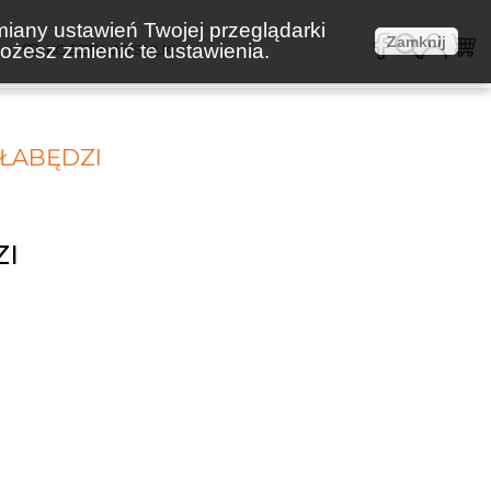
miany ustawień Twojej przeglądarki
Zamknij
żesz zmienić te ustawienia.
E
KOSZTY WYSYŁKI
 ŁABĘDZI
ZI