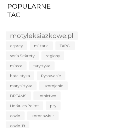
POPULARNE
TAGI
motyleksiazkowe.pl
osprey
militaria
TARGI
seria Sekrety
regiony
miasta
turystyka
batalistyka
Rysowanie
marynistyka
uzbrojenie
DREAMS
Lotnictwo
Herkules Poirot
psy
covid
koronawirus
covid-19