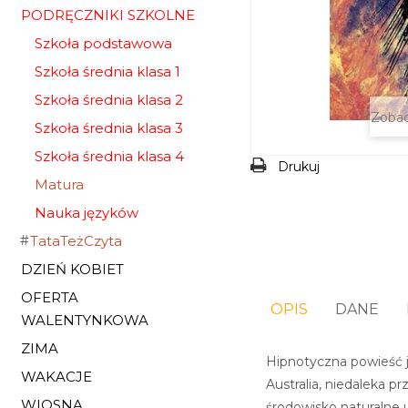
PODRĘCZNIKI SZKOLNE
Szkoła podstawowa
Szkoła średnia klasa 1
Szkoła średnia klasa 2
Zobac
Szkoła średnia klasa 3
Szkoła średnia klasa 4
Drukuj
Matura
Nauka języków
TataTeżCzyta
DZIEŃ KOBIET
OFERTA
OPIS
DANE
WALENTYNKOWA
ZIMA
Hipnotyczna powieść j
WAKACJE
Australia, niedaleka 
WIOSNA
środowisko naturalne