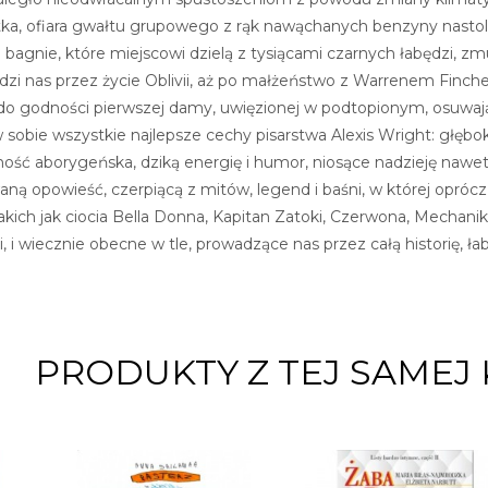
atka, ofiara gwałtu grupowego z rąk nawąchanych benzyny nastol
 bagnie, które miejscowi dzielą z tysiącami czarnych łabędzi, zm
adzi nas przez życie Oblivii, aż po małżeństwo z Warrenem Fi
ie do godności pierwszej damy, uwięzionej w podtopionym, osuwaj
w sobie wszystkie najlepsze cechy pisarstwa Alexis Wright: głęb
ność aborygeńska, dziką energię i humor, niosące nadzieję nawet
ą opowieść, czerpiącą z mitów, legend i baśni, w której oprócz 
akich jak ciocia Bella Donna, Kapitan Zatoki, Czerwona, Mechanik
 i wiecznie obecne w tle, prowadzące nas przez całą historię, łab
PRODUKTY Z TEJ SAMEJ 