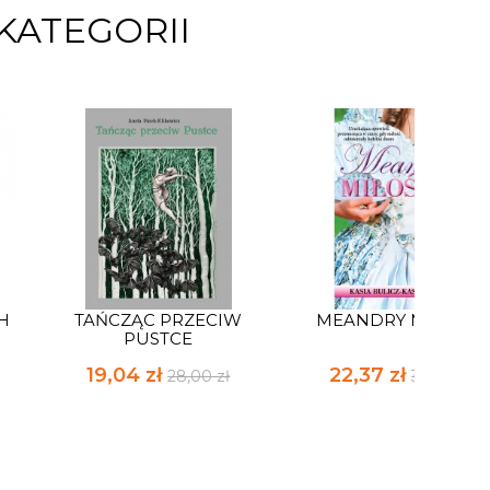
KATEGORII
H
TAŃCZĄC PRZECIW
MEANDRY MIŁOŚCI
PUSTCE
19,04 zł
22,37 zł
28,00 zł
32,90 zł