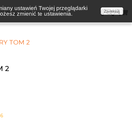
miany ustawień Twojej przeglądarki
Zamknij
żesz zmienić te ustawienia.
E
KOSZTY WYSYŁKI
RY TOM 2
 2
-6