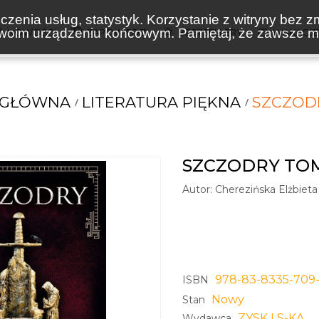
zenia usług, statystyk. Korzystanie z witryny bez z
oim urządzeniu końcowym. Pamiętaj, że zawsze mo
NOWOŚCI
ZAPOWIEDZI
BESTSELLERY
WAKACJ
 GŁÓWNA
LITERATURA PIĘKNA
SZCZOD
SZCZODRY TOM
Autor:
Cherezińska Elżbieta
978-83-8335-709
ISBN
Nowy
Stan
ZYSK I S-KA
Wydawca