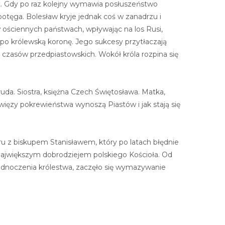
at. Gdy po raz kolejny wymawia posłuszeństwo
otęga. Bolesław kryje jednak coś w zanadrzu i
 ościennych państwach, wpływając na los Rusi,
po królewską koronę. Jego sukcesy przytłaczają
z czasów przedpiastowskich. Wokół króla rozpina się
truda. Siostra, księżna Czech Świętosława. Matka,
 więzy pokrewieństwa wynoszą Piastów i jak stają się
ru z biskupem Stanisławem, który po latach błędnie
i największym dobrodziejem polskiego Kościoła. Od
jednoczenia królestwa, zaczęło się wymazywanie