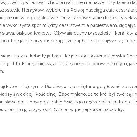
 zwą „twórcą kniaziów”, choć on sam nie ma nawet trzydziestu l
pozostawia Henrykowi wyboru: na Polskę nadciąga cała cesarska p
e, ale nie w jego królestwie. On zaś znów stanie do rozgrywek w
nie wykorzysta spór między cesarstwem a papiestwem, sięgając 
isława, biskupa Krakowa. Ożywiają duchy przeszłości i konflikty 
 przetnie ją, nie przypuszczając, że zapłaci za to najwyższą cenę.
ieści, lecz to kobiety ją tkają. Jego ciotka, księżna kijowska Ger
ga. I ta, której imię wiąże się z życiem. To opowieść o tym, jak
m.
 najskuteczniejszym z Piastów, a zapamiętano go głównie ze spo
adzy świeckiej i kościelnej. Zapomniano, że to król był twórcą 
tanisława postanowiono zrobić świętego męczennika i patrona z
la. Czas mu ją przywrócić. Oto on w pełnej krasie: Szczodry.