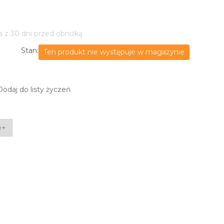
a z 30 dni przed obniżką
Stan:
Ten produkt nie występuje w magazynie
Dodaj do listy życzeń
e+