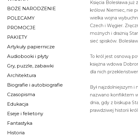
Księcia Bolesława już
BOŻE NARODZENIE
królowi Niemiec, nie 
wielka wojna wybuchni
POLECAMY
Czech i Węgier. Zręcz
PROMOCJE
możnych i drażnią Stan
PAKIETY
sieć spisków. Bolesław
Artykuły papiernicze
Audiobooki i płyty
To król jest osnową pow
księżna wdowa Dobronie
Gry, puzzle, zabawki
dla nich przekleństwe
Architektura
Biografie i autobiografie
Był najzdolniejszym i
Czasopisma
nazwano konfliktem wł
dnia, gdy z biskupa S
Edukacja
prawdziwej historii kró
Eseje i felietony
Fantastyka
Historia