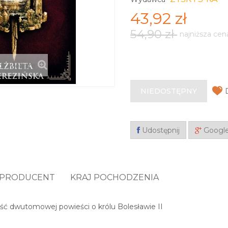
43,92 zł
54,90 zł
najniższa cen
z większe
NIEDOSTĘPNY
Udostępnij
Googl
PRODUCENT
KRAJ POCHODZENIA
ść dwutomowej powieści o królu Bolesławie II