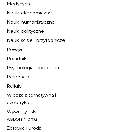
Medycyna
Nauki ekonomiczne
Nauki humanistyczne
Nauki polityczne
Nauki ścisłe i przyrodnicze
Poezja
Poradniki
Psychologia i socjologia
Rekreacja
Religie
BURZA PRZED
Wiedza alternatywna i
ŚWITEM
ezoteryka
19,72 zł
29,00 zł
Wywiady, listy i
wspomnienia
DO KOSZYKA
Zdrowie i uroda