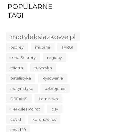
POPULARNE
TAGI
motyleksiazkowe.pl
osprey
militaria
TARGI
seria Sekrety
regiony
miasta
turystyka
batalistyka
Rysowanie
marynistyka
uzbrojenie
DREAMS
Lotnictwo
Herkules Poirot
psy
covid
koronawirus
covid-19