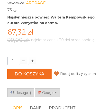
ARTRAGE
Wydawca
75
egz.
Najsłynniejsza powieść Waltera Kempowskiego,
autora Wszystko na darmo.
67,32 zł
99,00 zł
najniższa cena z 30 dni przed obniżką
DO KOSZYKA
Dodaj do listy życzeń
Udostępnij
Google+
OPIS
DANE
PRODUCENT