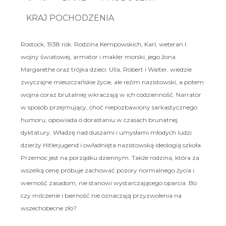
KRAJ POCHODZENIA
Rostock, 1938 rok. Rodzina Kempowskich, Karl, weteran I
wojny światowej, armator i makler morski, jego żona
Margarethe oraz trójka dzieci: Ulla, Robert i Walter, wiedzie
zwyczajne mieszczańskie życie, ale reżim nazistowski, a potem
wojna coraz brutalniej wkraczają w ich codzienność. Narrator
w sposób przejmujący, choć niepozbawiony sarkastycznego
humoru, opowiada o dorastaniu w czasach brunatnej
dyktatury. Władzę nad duszami i umysłami młodych ludzi
dzierży Hitlerjugend i owładnięta nazistowską ideologią szkoła.
Przemoc jest na porządku dziennym. Także rodzina, która za
wszelką cenę próbuje zachować pozory normalnego życia i
wierność zasadom, nie stanowi wystarczającego oparcia. Bo
czy milczenie i bierność nie oznaczają przyzwolenia na
wszechobecne zło?