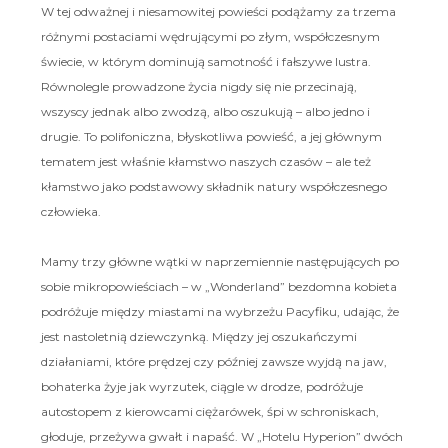
W tej odważnej i niesamowitej powieści podążamy za trzema
różnymi postaciami wędrującymi po złym, współczesnym
świecie, w którym dominują samotność i fałszywe lustra.
Równolegle prowadzone życia nigdy się nie przecinają,
wszyscy jednak albo zwodzą, albo oszukują – albo jedno i
drugie. To polifoniczna, błyskotliwa powieść, a jej głównym
tematem jest właśnie kłamstwo naszych czasów – ale też
kłamstwo jako podstawowy składnik natury współczesnego
człowieka.
Mamy trzy główne wątki w naprzemiennie następujących po
sobie mikropowieściach – w „Wonderland” bezdomna kobieta
podróżuje między miastami na wybrzeżu Pacyfiku, udając, że
jest nastoletnią dziewczynką. Między jej oszukańczymi
działaniami, które prędzej czy później zawsze wyjdą na jaw,
bohaterka żyje jak wyrzutek, ciągle w drodze, podróżuje
autostopem z kierowcami ciężarówek, śpi w schroniskach,
głoduje, przeżywa gwałt i napaść. W „Hotelu Hyperion” dwóch