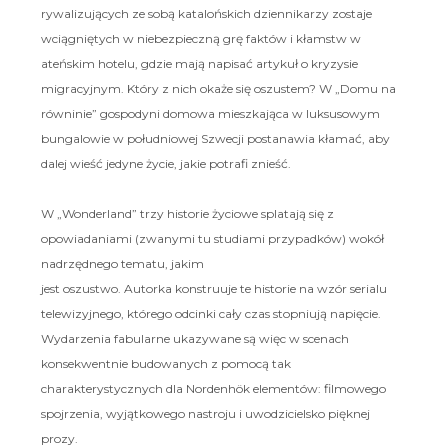
rywalizujących ze sobą katalońskich dziennikarzy zostaje
wciągniętych w niebezpieczną grę faktów i kłamstw w
ateńskim hotelu, gdzie mają napisać artykuł o kryzysie
migracyjnym. Który z nich okaże się oszustem? W „Domu na
równinie” gospodyni domowa mieszkająca w luksusowym
bungalowie w południowej Szwecji postanawia kłamać, aby
dalej wieść jedyne życie, jakie potrafi znieść.
W „Wonderland” trzy historie życiowe splatają się z
opowiadaniami (zwanymi tu studiami przypadków) wokół
nadrzędnego tematu, jakim
jest oszustwo. Autorka konstruuje te historie na wzór serialu
telewizyjnego, którego odcinki cały czas stopniują napięcie.
Wydarzenia fabularne ukazywane są więc w scenach
konsekwentnie budowanych z pomocą tak
charakterystycznych dla Nordenhök elementów: filmowego
spojrzenia, wyjątkowego nastroju i uwodzicielsko pięknej
prozy.