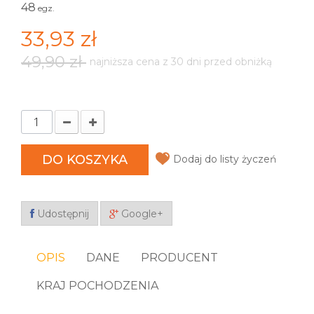
48
egz.
33,93 zł
49,90 zł
najniższa cena z 30 dni przed obniżką
DO KOSZYKA
Dodaj do listy życzeń
Udostępnij
Google+
OPIS
DANE
PRODUCENT
KRAJ POCHODZENIA