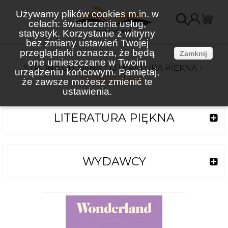
Używamy plików cookies m.in. w
celach: świadczenia usług,
K
statystyk. Korzystanie z witryny
bez zmiany ustawień Twojej
(
przeglądarki oznacza, że będą
Zamknij
one umieszczane w Twoim
STRONA GŁÓWNA
LITERATURA PIĘKNA
urządzeniu końcowym. Pamiętaj,
WONDERLAND
że zawsze możesz zmienić te
ustawienia.
LITERATURA PIĘKNA
WYDAWCY