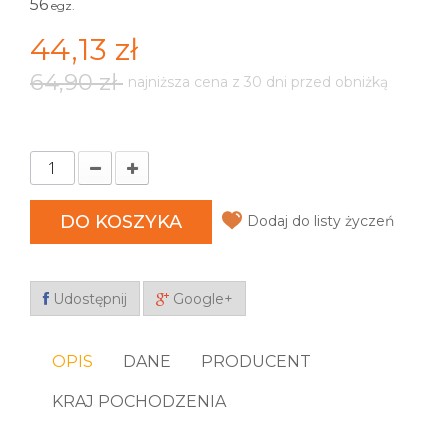
56
egz.
44,13 zł
64,90 zł
najniższa cena z 30 dni przed obniżką
DO KOSZYKA
Dodaj do listy życzeń
Udostępnij
Google+
OPIS
DANE
PRODUCENT
KRAJ POCHODZENIA