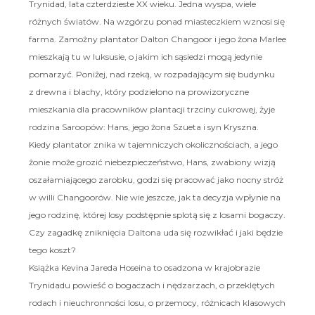
Trynidad, lata czterdzieste XX wieku. Jedna wyspa, wiele
różnych światów. Na wzgórzu ponad miasteczkiem wznosi się
farma. Zamożny plantator Dalton Changoor i jego żona Marlee
mieszkają tu w luksusie, o jakim ich sąsiedzi mogą jedynie
pomarzyć. Poniżej, nad rzeką, w rozpadającym się budynku
z drewna i blachy, który podzielono na prowizoryczne
mieszkania dla pracowników plantacji trzciny cukrowej, żyje
rodzina Saroopów: Hans, jego żona Szueta i syn Kryszna.
Kiedy plantator znika w tajemniczych okolicznościach, a jego
żonie może grozić niebezpieczeństwo, Hans, zwabiony wizją
oszałamiającego zarobku, godzi się pracować jako nocny stróż
w willi Changoorów. Nie wie jeszcze, jak ta decyzja wpłynie na
jego rodzinę, której losy podstępnie splotą się z losami bogaczy.
Czy zagadkę zniknięcia Daltona uda się rozwikłać i jaki będzie
tego koszt?
Książka Kevina Jareda Hoseina to osadzona w krajobrazie
Trynidadu powieść o bogaczach i nędzarzach, o przeklętych
rodach i nieuchronności losu, o przemocy, różnicach klasowych