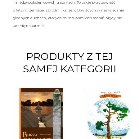
i międzypokoleniowych traumach. To także przypowieść
o fatum, zemście, zbrodni i karze; o tkwiących w nas wiecznie
głodnych duchach, których mimo wszelkich starań nigdy nie
uda się nakarmić.
PRODUKTY Z TEJ
SAMEJ KATEGORII