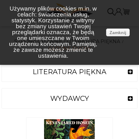
Używamy plików cookies m.in. w
celach: świadczenia usług,
K
statystyk. Korzystanie z witryny
bez zmiany ustawień Twojej
(
przeglądarki oznacza, że będą
Zamknij
one umieszczane w Twoim
STRONA GŁÓWNA
LITERATURA PIĘKNA
urządzeniu końcowym. Pamiętaj,
GŁODNE DUCHY
że zawsze możesz zmienić te
ustawienia.
LITERATURA PIĘKNA
WYDAWCY