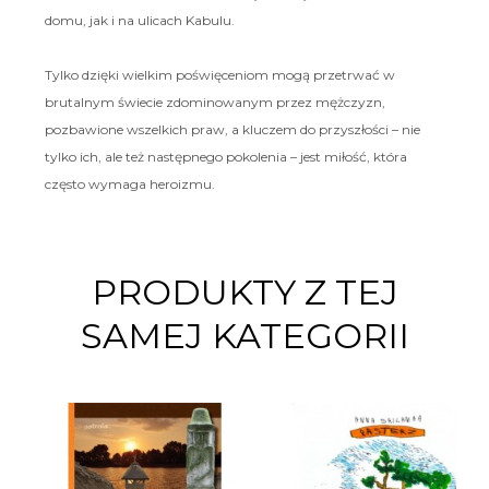
domu, jak i na ulicach Kabulu.
Tylko dzięki wielkim poświęceniom mogą przetrwać w
brutalnym świecie zdominowanym przez mężczyzn,
pozbawione wszelkich praw, a kluczem do przyszłości – nie
tylko ich, ale też następnego pokolenia – jest miłość, która
często wymaga heroizmu.
PRODUKTY Z TEJ
SAMEJ KATEGORII