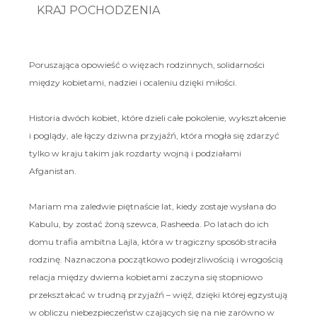
KRAJ POCHODZENIA
Poruszająca opowieść o więzach rodzinnych, solidarności
między kobietami, nadziei i ocaleniu dzięki miłości.
Historia dwóch kobiet, które dzieli całe pokolenie, wykształcenie
i poglądy, ale łączy dziwna przyjaźń, która mogła się zdarzyć
tylko w kraju takim jak rozdarty wojną i podziałami
Afganistan.
Mariam ma zaledwie piętnaście lat, kiedy zostaje wysłana do
Kabulu, by zostać żoną szewca, Rasheeda. Po latach do ich
domu trafia ambitna Lajla, która w tragiczny sposób straciła
rodzinę. Naznaczona początkowo podejrzliwością i wrogością
relacja między dwiema kobietami zaczyna się stopniowo
przekształcać w trudną przyjaźń – więź, dzięki której egzystują
w obliczu niebezpieczeństw czających się na nie zarówno w