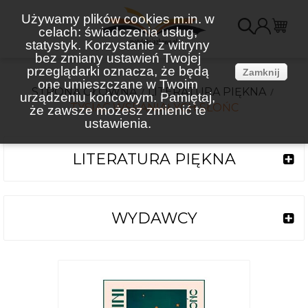
Używamy plików cookies m.in. w
celach: świadczenia usług,
K
statystyk. Korzystanie z witryny
bez zmiany ustawień Twojej
(
przeglądarki oznacza, że będą
Zamknij
one umieszczane w Twoim
STRONA GŁÓWNA
LITERATURA PIĘKNA
urządzeniu końcowym. Pamiętaj,
TYSIĄC WSPANIAŁYCH SŁOŃC
że zawsze możesz zmienić te
ustawienia.
LITERATURA PIĘKNA
WYDAWCY