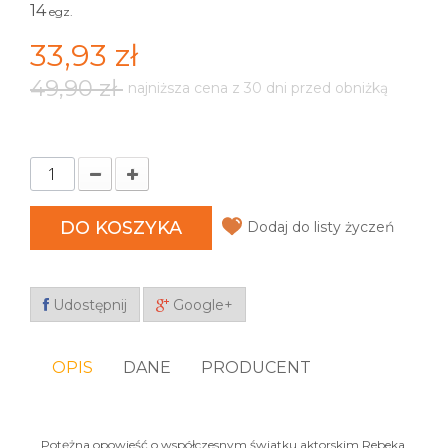
14
egz.
33,93 zł
49,90 zł
najniższa cena z 30 dni przed obniżką
DO KOSZYKA
Dodaj do listy życzeń
Udostępnij
Google+
OPIS
DANE
PRODUCENT
Potężna opowieść o współczesnym światku aktorskim Rebeka