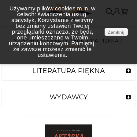
Używamy plików cookies m.in. w
celach: świadczenia usług,
K
statystyk. Korzystanie z witryny
bez zmiany ustawień Twojej
(
przeglądarki oznacza, że będą
Zamknij
one umieszczane w Twoim
STRONA GŁÓWNA
LITERATURA PIĘKNA
urządzeniu końcowym. Pamiętaj,
AKT*RKA
że zawsze możesz zmienić te
ustawienia.
LITERATURA PIĘKNA
WYDAWCY