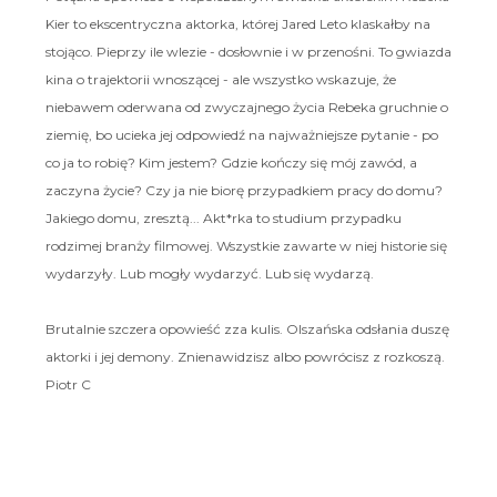
Kier to ekscentryczna aktorka, której Jared Leto klaskałby na
stojąco. Pieprzy ile wlezie - dosłownie i w przenośni. To gwiazda
kina o trajektorii wnoszącej - ale wszystko wskazuje, że
niebawem oderwana od zwyczajnego życia Rebeka gruchnie o
ziemię, bo ucieka jej odpowiedź na najważniejsze pytanie - po
co ja to robię? Kim jestem? Gdzie kończy się mój zawód, a
zaczyna życie? Czy ja nie biorę przypadkiem pracy do domu?
Jakiego domu, zresztą... Akt*rka to studium przypadku
rodzimej branży filmowej. Wszystkie zawarte w niej historie się
wydarzyły. Lub mogły wydarzyć. Lub się wydarzą.
Brutalnie szczera opowieść zza kulis. Olszańska odsłania duszę
aktorki i jej demony. Znienawidzisz albo powrócisz z rozkoszą.
Piotr C