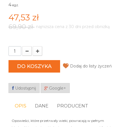
4
egz.
47,53 zł
69,90 zł
najniższa cena z 30 dni przed obniżką
DO KOSZYKA
Dodaj do listy życzeń
Udostępnij
Google+
OPIS
DANE
PRODUCENT
Opowieści, które przetrwały wieki, powracają w pełnym