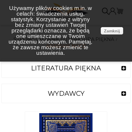
Używamy plików cookies m.in. w
celach: świadczenia usług,
K
statystyk. Korzystanie z witryny
bez zmiany ustawień Twojej
(
przeglądarki oznacza, że będą
Zamknij
one umieszczane w Twoim
STRONA GŁÓWNA
LITERATURA PIĘKNA
urządzeniu końcowym. Pamiętaj,
ARABSKIE NOCE
że zawsze możesz zmienić te
ustawienia.
LITERATURA PIĘKNA
WYDAWCY