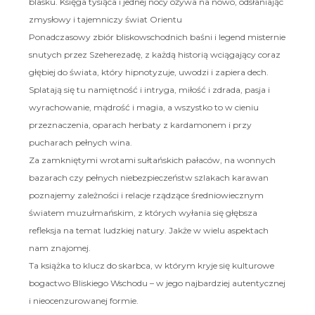
blasku. Księga tysiąca i jednej nocy ożywa na nowo, odsłaniając
zmysłowy i tajemniczy świat Orientu
Ponadczasowy zbiór bliskowschodnich baśni i legend misternie
snutych przez Szeherezadę, z każdą historią wciągający coraz
głębiej do świata, który hipnotyzuje, uwodzi i zapiera dech.
Splatają się tu namiętność i intryga, miłość i zdrada, pasja i
wyrachowanie, mądrość i magia, a wszystko to w cieniu
przeznaczenia, oparach herbaty z kardamonem i przy
pucharach pełnych wina.
Za zamkniętymi wrotami sułtańskich pałaców, na wonnych
bazarach czy pełnych niebezpieczeństw szlakach karawan
poznajemy zależności i relacje rządzące średniowiecznym
światem muzułmańskim, z których wyłania się głębsza
refleksja na temat ludzkiej natury. Jakże w wielu aspektach
nam znajomej.
Ta książka to klucz do skarbca, w którym kryje się kulturowe
bogactwo Bliskiego Wschodu – w jego najbardziej autentycznej
i nieocenzurowanej formie.