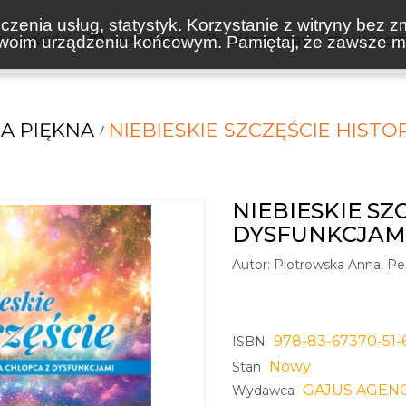
zenia usług, statystyk. Korzystanie z witryny bez z
oim urządzeniu końcowym. Pamiętaj, że zawsze mo
NOWOŚCI
ZAPOWIEDZI
BESTSELLERY
WAKACJ
A PIĘKNA
NIEBIESKIE SZCZĘŚCIE HIST
NIEBIESKIE SZ
DYSFUNKCJAM
Autor:
Piotrowska Anna, P
978-83-67370-51-
ISBN
Nowy
Stan
GAJUS AGEN
Wydawca