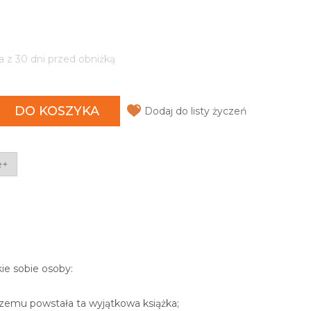
a z 30 dni przed obniżką
DO KOSZYKA
Dodaj do listy życzeń
e+
kie sobie osoby:
 czemu powstała ta wyjątkowa książka;