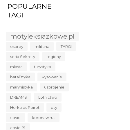
POPULARNE
TAGI
motyleksiazkowe.pl
osprey
militaria
TARGI
seria Sekrety
regiony
miasta
turystyka
batalistyka
Rysowanie
marynistyka
uzbrojenie
DREAMS
Lotnictwo
Herkules Poirot
psy
covid
koronawirus
covid-19