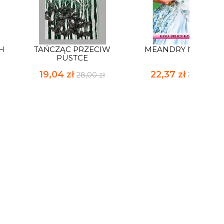
H
TAŃCZĄC PRZECIW
MEANDRY MIŁOŚCI
PUSTCE
19,04 zł
22,37 zł
28,00 zł
32,90 zł