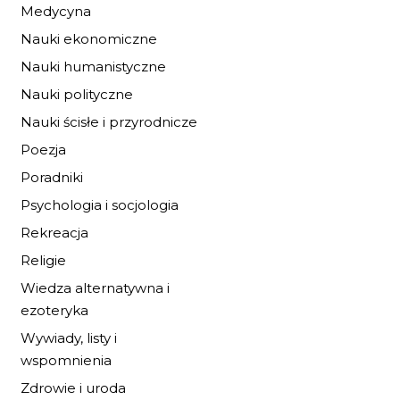
Medycyna
Nauki ekonomiczne
Nauki humanistyczne
Nauki polityczne
BURZA PRZED
ŚWITEM
Nauki ścisłe i przyrodnicze
19,72 zł
29,00 zł
Poezja
Poradniki
DO KOSZYKA
Psychologia i socjologia
Rekreacja
Religie
Wiedza alternatywna i
ezoteryka
Wywiady, listy i
wspomnienia
Zdrowie i uroda