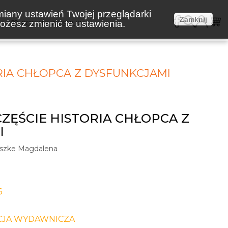
miany ustawień Twojej przeglądarki
Zamknij
żesz zmienić te ustawienia.
E
KOSZTY WYSYŁKI
ORIA CHŁOPCA Z DYSFUNKCJAMI
CZĘŚCIE HISTORIA CHŁOPCA Z
I
eszke Magdalena
6
CJA WYDAWNICZA