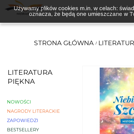
Używamy plików cookies m.in. w celach: świadc
oznacza, że będą one umieszczane w Tw
KSIĄŻKI
STRONA GŁÓWNA
LITERATUR
LITERATURA
PIĘKNA
NOWOŚCI
NAGRODY LITERACKIE
ZAPOWIEDZI
BESTSELLERY