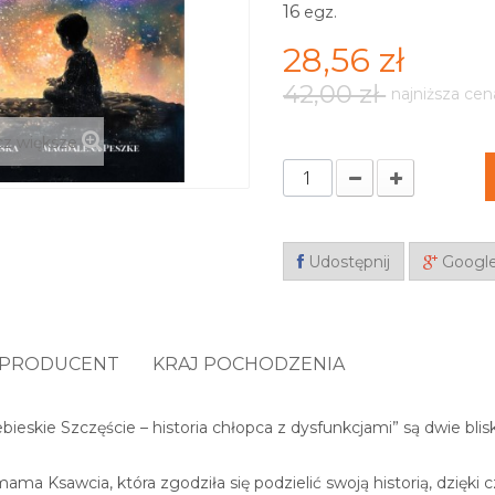
16
egz.
28,56 zł
42,00 zł
najniższa cen
z większe
Udostępnij
Googl
PRODUCENT
KRAJ POCHODZENIA
bieskie Szczęście – historia chłopca z dysfunkcjami” są dwie blis
ma Ksawcia, która zgodziła się podzielić swoją historią, dzięki