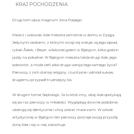
KRAJ POCHODZENIA
Drugi tom opus magnum Jona Fossego.
Malarz i wdowiec Asle mieszka samotnie w domu w Dylgja.
Jedynymi osobami, z którymi wciąż się widuje, są jego sąsiad,
rybak Åsleik, i Beyer, właściciel galerii w Bjørgvin, kilka godzin
jazdy na południe. W Bjørgvin mieszka także drugi Asle, jego
sobowtór, a może cień albo druga wersja tego samego życia?
Pierwszy z nich stał się religijny, rzucił picie i odniósł sukces,
drugiemu przypadł trudniejszy los.
W drugim tomie Septologii, Ja to ktoś inny, obaj Asle spotykają
się po raz pierwszy w młodości. Wyglądają dziwnie podobnie,
ubierają się identycznie i chcą zostać malarzami. W szkole
artystycznej w Bjørgvin ten pierwszy poznaje swoją przyszłą
żonę Ales i się w niej zakochuje.