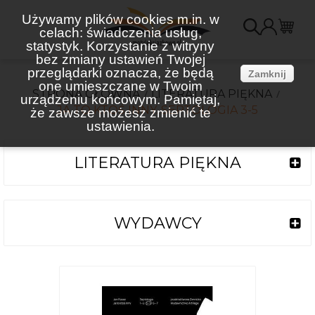
Używamy plików cookies m.in. w
celach: świadczenia usług,
K
statystyk. Korzystanie z witryny
bez zmiany ustawień Twojej
(
przeglądarki oznacza, że będą
Zamknij
one umieszczane w Twoim
STRONA GŁÓWNA
LITERATURA PIĘKNA
urządzeniu końcowym. Pamiętaj,
JA TO KTOŚ INNY. SEPTOLOGIA 3-5
że zawsze możesz zmienić te
ustawienia.
LITERATURA PIĘKNA
WYDAWCY