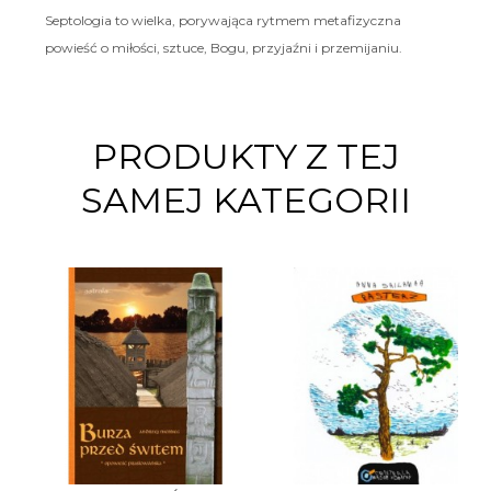
Septologia to wielka, porywająca rytmem metafizyczna
powieść o miłości, sztuce, Bogu, przyjaźni i przemijaniu.
PRODUKTY Z TEJ
SAMEJ KATEGORII