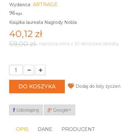
ARTRAGE
Wydawca
96
egz.
Książka laureata Nagrody Nobla
40,12 zł
59,00 zł
najniższa cena z 30 dni przed obniżką
DO KOSZYKA
Dodaj do listy życzeń
Udostępnij
Google+
OPIS
DANE
PRODUCENT