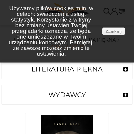
Używamy plików cookies m.in. w
celach: świadczenia usług,
K
statystyk. Korzystanie z witryny
bez zmiany ustawień Twojej
(
przeglądarki oznacza, że będą
Zamknij
one umieszczane w Twoim
STRONA GŁÓWNA
LITERATURA PIĘKNA
urządzeniu końcowym. Pamiętaj,
ZNAK Z GÓRY
że zawsze możesz zmienić te
ustawienia.
LITERATURA PIĘKNA
WYDAWCY