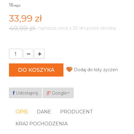
16
egz.
33,99 zł
49,99 zł
najniższa cena z 30 dni przed obniżką
DO KOSZYKA
Dodaj do listy życzeń
Udostępnij
Google+
OPIS
DANE
PRODUCENT
KRAJ POCHODZENIA