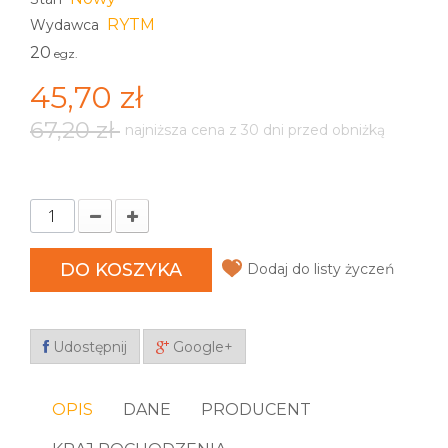
RYTM
Wydawca
20
egz.
45,70 zł
67,20 zł
najniższa cena z 30 dni przed obniżką
DO KOSZYKA
Dodaj do listy życzeń
Udostępnij
Google+
OPIS
DANE
PRODUCENT