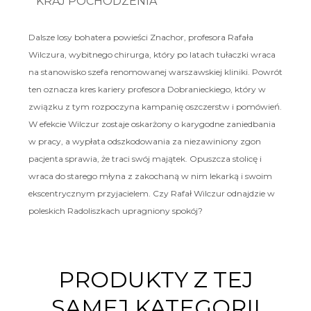
KRAJ POCHODZENIA
Dalsze losy bohatera powieści Znachor, profesora Rafała
Wilczura, wybitnego chirurga, który po latach tułaczki wraca
na stanowisko szefa renomowanej warszawskiej kliniki. Powrót
ten oznacza kres kariery profesora Dobranieckiego, który w
związku z tym rozpoczyna kampanię oszczerstw i pomówień.
W efekcie Wilczur zostaje oskarżony o karygodne zaniedbania
w pracy, a wypłata odszkodowania za niezawiniony zgon
pacjenta sprawia, że traci swój majątek. Opuszcza stolicę i
wraca do starego młyna z zakochaną w nim lekarką i swoim
ekscentrycznym przyjacielem. Czy Rafał Wilczur odnajdzie w
poleskich Radoliszkach upragniony spokój?
PRODUKTY Z TEJ
SAMEJ KATEGORII