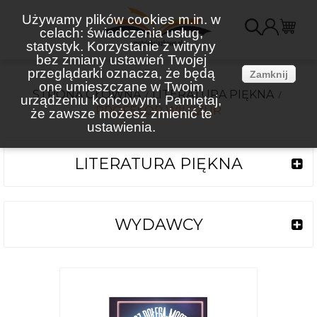
Używamy plików cookies m.in. w
celach: świadczenia usług,
K
statystyk. Korzystanie z witryny
bez zmiany ustawień Twojej
(
przeglądarki oznacza, że będą
Zamknij
one umieszczane w Twoim
STRONA GŁÓWNA
LITERATURA PIĘKNA
urządzeniu końcowym. Pamiętaj,
PROFESOR WILCZUR
że zawsze możesz zmienić te
ustawienia.
LITERATURA PIĘKNA
WYDAWCY