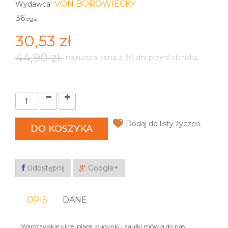
VON BOROWIECKY
Wydawca
36
egz.
30,53 zł
44,90 zł
najniższa cena z 30 dni przed obniżką
Dodaj do listy życzeń
DO KOSZYKA
Udostępnij
Google+
OPIS
DANE
Warszawskie ulice, place, budynki i zaułki mówią do nas,