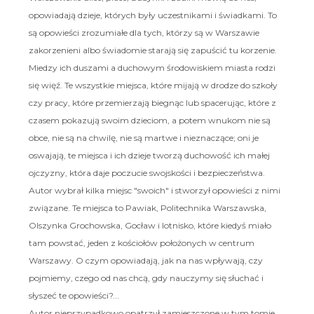
opowiadają dzieje, których były uczestnikami i świadkami. To
są opowieści zrozumiałe dla tych, którzy są w Warszawie
zakorzenieni albo świadomie starają się zapuścić tu korzenie.
Miedzy ich duszami a duchowym środowiskiem miasta rodzi
się więź. Te wszystkie miejsca, które mijają w drodze do szkoły
czy pracy, które przemierzają biegnąc lub spacerując, które z
czasem pokazują swoim dzieciom, a potem wnukom nie są
obce, nie są na chwilę, nie są martwe i nieznaczące; oni je
oswajają, te miejsca i ich dzieje tworzą duchowość ich małej
ojczyzny, która daje poczucie swojskości i bezpieczeństwa.
Autor wybrał kilka miejsc "swoich" i stworzył opowieści z nimi
związane. Te miejsca to Pawiak, Politechnika Warszawska,
Olszynka Grochowska, Gocław i lotnisko, które kiedyś miało
tam powstać, jeden z kościołów położonych w centrum
Warszawy. O czym opowiadają, jak na nas wpływają, czy
pojmiemy, czego od nas chcą, gdy nauczymy się słuchać i
słyszeć te opowieści?...
Autor nieprzypadkowo opatrzył zamieszczone w tym tomie