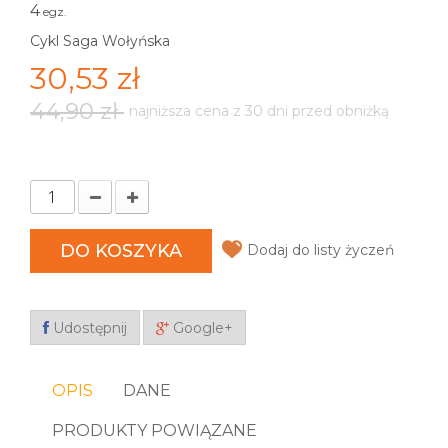
4
egz.
Cykl Saga Wołyńska
30,53 zł
44,90 zł
najniższa cena z 30 dni przed obniżką
DO KOSZYKA
Dodaj do listy życzeń
Udostępnij
Google+
OPIS
DANE
PRODUKTY POWIĄZANE