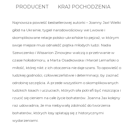
PRODUCENT
KRAJ POCHODZENIA
Najnowsza powieść bestsellerowej autorki – Joanny Jax! Wielki
głód na Ukrainie, tygiel narodowościowy we Lwowie i
skomplikowane relacje polsko-ukraińskie to pejzaż, w którym
swoje miejsce musi odnaleźć piątka młodych ludzi. Nadia
Szewczenko i Wissarion Zinowjew walczą o przetrwanie w
czasie hołodomoru, a Marta Osadkowska i Marcel Lemański o
miłość, której nikt z ich otoczenia nie daje szans. To opowieść o
ludzkiej godności, człowieczeństwie i determinacji, by zaznać
odrobinę szczęścia. A przede wszystkim o skomplikowanych
ludzkich losach i uczuciach, których siła potrafi być niszcząca i
rzucić się cieniem na całe życie bohaterów. Joanna Jax kolejny
raz udowadnia, że ma niebywałą zdolność do tworzenia
bohaterów, których losy splatają się z historycznymi
wydarzeniami.