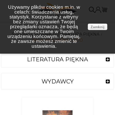
Używamy plików cookies m.in. w
celach: świadczenia usług,
K
statystyk. Korzystanie z witryny
bez zmiany ustawień Twojej
(
przeglądarki oznacza, że będą
Zamknij
one umieszczane w Twoim
STRONA GŁÓWNA
LITERATURA PIĘKNA
urządzeniu końcowym. Pamiętaj,
SAGA WOŁYŃSKA GŁÓD
że zawsze możesz zmienić te
ustawienia.
LITERATURA PIĘKNA
WYDAWCY