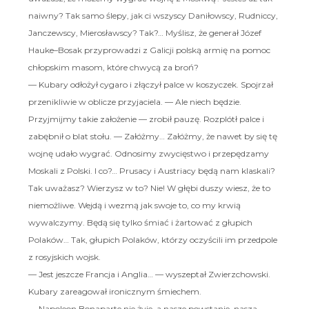
naiwny? Tak samo ślepy, jak ci wszyscy Daniłowscy, Rudniccy,
Janczewscy, Mierosławscy? Tak?… Myślisz, że generał Józef
Hauke–Bosak przyprowadzi z Galicji polską armię na pomoc
chłopskim masom, które chwycą za broń?
— Kubary odłożył cygaro i złączył palce w koszyczek. Spojrzał
przenikliwie w oblicze przyjaciela. — Ale niech będzie.
Przyjmijmy takie założenie — zrobił pauzę. Rozplótł palce i
zabębnił o blat stołu. — Załóżmy… Załóżmy, że nawet by się tę
wojnę udało wygrać. Odnosimy zwycięstwo i przepędzamy
Moskali z Polski. I co?… Prusacy i Austriacy będą nam klaskali?
Tak uważasz? Wierzysz w to? Nie! W głębi duszy wiesz, że to
niemożliwe. Wejdą i wezmą jak swoje to, co my krwią
wywalczymy. Będą się tylko śmiać i żartować z głupich
Polaków… Tak, głupich Polaków, którzy oczyścili im przedpole
z rosyjskich wojsk.
— Jest jeszcze Francja i Anglia… — wyszeptał Zwierzchowski.
Kubary zareagował ironicznym śmiechem.
— Napoleon Bonaparte nie żyje, a nasze powstanie, nasza