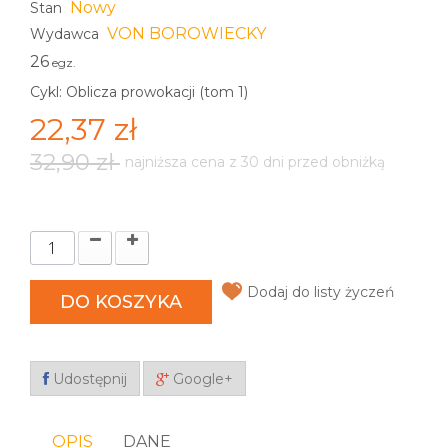
Nowy
Stan
VON BOROWIECKY
Wydawca
26
egz.
Cykl: Oblicza prowokacji (tom 1)
22,37 zł
32,90 zł
najniższa cena z 30 dni przed obniżką
Dodaj do listy życzeń
DO KOSZYKA
Udostępnij
Google+
OPIS
DANE