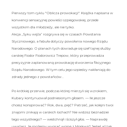
Pierwszy tom cyklu "Oblicza prowokacji". Książka napisana w
konwencji sensacyjnej powieści szpiegowskiej, przede
wszystkim dla młodzieży, ale nie tylko.
Akcja „Syku węża” rozgrywa się w czasach Powstania
Styczniowego, a fabuła dotyczy powołania nowego Rządu
Narodowego. O planach tych dowiaduje się szef tajnej służby
carskiej Fiodor Fiodorowicz Trepow, który przeprowadza
precyzyjnie zaplanowaną prowokację stworzenia fikcyjnego
Rządu Narodowego. W tym celu jego szpiedzy nakłaniają do
zdrady jednego z powstańców…
Po krótkiej przerwie, podczas której mierzyli się wzrokiem,
Kubary kontynuował podniesionym głosem. — Ile jeszcze
chcesz konspirować? Rok, dwa, pięć? Patrzeć, jak kolejni twoi
znajomi znikają w carskich lochach? Nie widzisz beznadziei
tego wszystkiego? — westchnął i ściszył głos. — Naprawdę
uważasz, że możemy wygrać wojnę z Moskwą? Jesteś aż tak