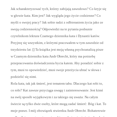
Jak scharakteryzować tych, którzy zabijają zawodowo? Co kryje się
w głowie kata. Kim jest? Jak wygląda jego życie codzienne? Co
myśli o swojej pracy? Jak sobie radzi z odbieraniem życia jako ze
swoją codziennością? Odpowiedzi na te pytania podsunie
czytelnikom lektura Czarnego dziennika kata i Dynastii katów.
Przyjrzę się wszystkim, z którymi pracowałem w tym zawodzie od
trzydziestu lat. [] Ta książka jest moją własną psychoanalizą pisze
w Czarnym dzienniku kata Andr Obrecht, który ma potrzebę
przepracowania doświadczenia bycia katem. Aby poradzić sobie z
tym, musi to opowiedzieć, musi swoje przeżycia ubrać w słowa i
podzielić się nimi.
Rola kata, tak jak śmierć, jest tematem tabu. Dlaczego kat robi to,
co robi? Kat zawsze przyciąga uwagę i zainteresowanie. Jest kimś
na swój sposób wyjątkowym i za takiego się uważa: Na całym
świecie są tylko dwie osoby, które mogą zadać śmierć: Bóg i kat. To
moje prawo. I mój obowiązek stwierdza Andr Obrecht. Bohaterowie