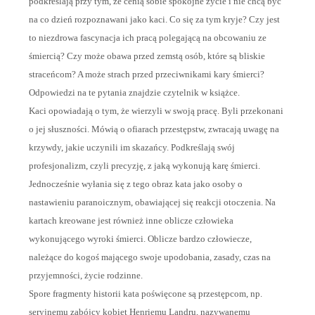
podkreślają przy tym, że cenią sobie spokojne życie i nie chcą być
na co dzień rozpoznawani jako kaci. Co się za tym kryje? Czy jest
to niezdrowa fascynacja ich pracą polegającą na obcowaniu ze
śmiercią? Czy może obawa przed zemstą osób, które są bliskie
straceńcom? A może strach przed przeciwnikami kary śmierci?
Odpowiedzi na te pytania znajdzie czytelnik w książce.
Kaci opowiadają o tym, że wierzyli w swoją pracę. Byli przekonani
o jej słuszności. Mówią o ofiarach przestępstw, zwracają uwagę na
krzywdy, jakie uczynili im skazańcy. Podkreślają swój
profesjonalizm, czyli precyzję, z jaką wykonują karę śmierci.
Jednocześnie wyłania się z tego obraz kata jako osoby o
nastawieniu paranoicznym, obawiającej się reakcji otoczenia. Na
kartach kreowane jest również inne oblicze człowieka
wykonującego wyroki śmierci. Oblicze bardzo człowiecze,
należące do kogoś mającego swoje upodobania, zasady, czas na
przyjemności, życie rodzinne.
Spore fragmenty historii kata poświęcone są przestępcom, np.
seryjnemu zabójcy kobiet Henriemu Landru, nazywanemu