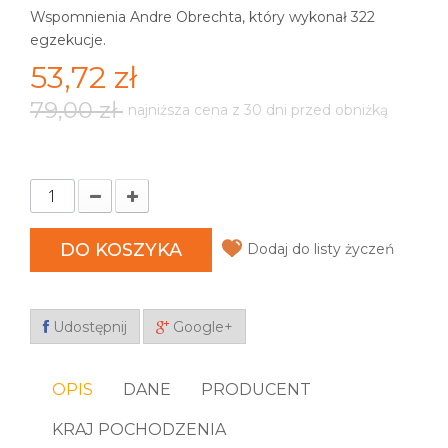
Wspomnienia Andre Obrechta, który wykonał 322
egzekucje.
53,72 zł
79,00 zł
najniższa cena z 30 dni przed obniżką
DO KOSZYKA
Dodaj do listy życzeń
Udostępnij
Google+
OPIS
DANE
PRODUCENT
KRAJ POCHODZENIA