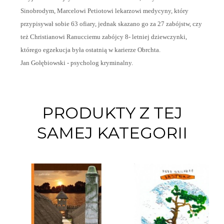
Sinobrodym, Marcelowi Petiotowi lekarzowi medycyny, który
przypisywał sobie 63 ofiary, jednak skazano go za 27 zabójstw, czy
też Christianowi Ranucciemu zabójcy 8- letniej dziewczynki,
którego egzekucja była ostatnią w karierze Obrchta.
Jan Gołębiowski - psycholog kryminalny.
PRODUKTY Z TEJ
SAMEJ KATEGORII