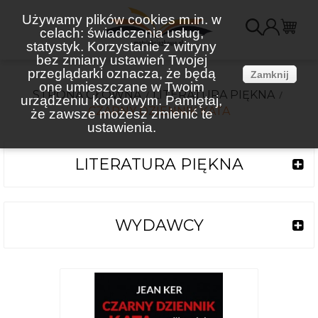
Używamy plików cookies m.in. w
celach: świadczenia usług,
K
statystyk. Korzystanie z witryny
bez zmiany ustawień Twojej
(
przeglądarki oznacza, że będą
Zamknij
one umieszczane w Twoim
STRONA GŁÓWNA
LITERATURA PIĘKNA
urządzeniu końcowym. Pamiętaj,
CZARNY DZIENNIK KATA
że zawsze możesz zmienić te
ustawienia.
LITERATURA PIĘKNA
WYDAWCY